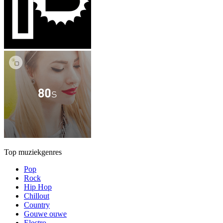
Top muziekgenres
Pop
Rock
Hip Hop
Chillout
Country
Gouwe ouwe
Electro