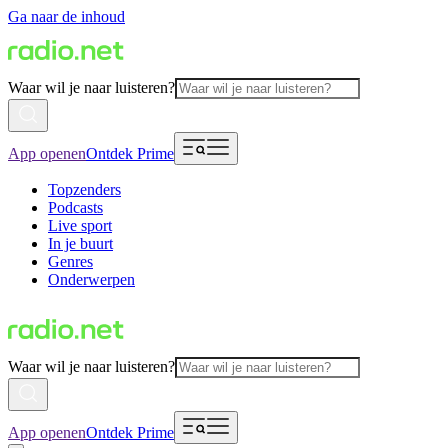
Ga naar de inhoud
Waar wil je naar luisteren?
App openen
Ontdek Prime
Topzenders
Podcasts
Live sport
In je buurt
Genres
Onderwerpen
Waar wil je naar luisteren?
App openen
Ontdek Prime