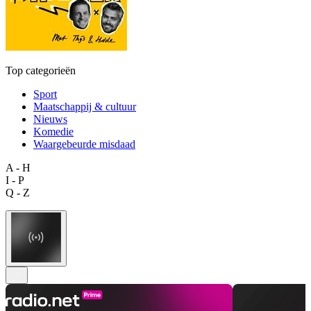
Top categorieën
Sport
Maatschappij & cultuur
Nieuws
Komedie
Waargebeurde misdaad
A - H
I - P
Q - Z