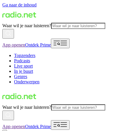
Ga naar de inhoud
Waar wil je naar luisteren?
App openen
Ontdek Prime
Topzenders
Podcasts
Live sport
In je buurt
Genres
Onderwerpen
Waar wil je naar luisteren?
App openen
Ontdek Prime