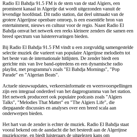
Radio El Bahdja 91.5 FM is de stem van de stad Algiers, een
prominent kanaal in Algerije dat wordt uitgezonden vanuit de
levendige hoofdstad. Dit radio station, dat deel uitmaakt van de
grotere Algerijnse openbare omroep, is een essentiële bron van
entertainment, nieuws en cultuur voor de regio. Naast Radio El
Bahdja omvat het netwerk een reeks kleinere zenders die samen een
breed spectrum van luisterervaringen bieden.
Bij Radio El Bahdja 91.5 FM vindt u een zorgvuldig samengestelde
selectie muziek die varieert van populaire Algerijnse melodieën tot
het beste van de internationale hitlijsten. De zender biedt een
gerichte mix van live band-optredens en een dynamische radio
playlist, met programma's zoals "El Bahdja Mornings", "Pop
Parade" en "Algerian Beats".
Actuele nieuwsupdates, verkeersinformatie en weersvoorspellingen
zijn een integraal onderdeel van het dagprogramma van het station.
Het netwerk produceert ook populaire podcasts zoals "Algiers
Talks", "Melodies That Matter" en "The Algiers Life", die
diepgaande discussies en analyses over een breed scala aan
onderwerpen bieden.
Het hart van de zender is echter de muziek. Radio El Bahdja staat
vooral bekend om de aandacht die het besteedt aan de Algerijnse
muziekscene, en biedt luisteraars de uitgelezen kans om