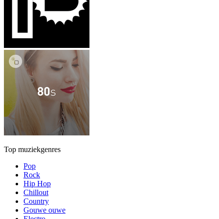
Top muziekgenres
Pop
Rock
Hip Hop
Chillout
Country
Gouwe ouwe
Electro