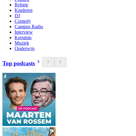
Religie
Kinderen
DJ
Comedy
Campus Radio
Interview
Kerstmis
Muziek
Onderwijs
Top podcasts