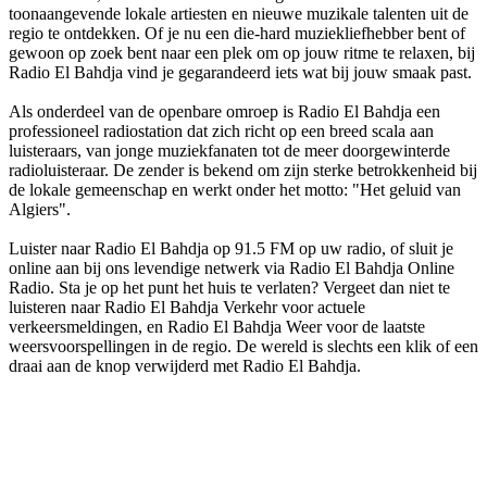
toonaangevende lokale artiesten en nieuwe muzikale talenten uit de
regio te ontdekken. Of je nu een die-hard muziekliefhebber bent of
gewoon op zoek bent naar een plek om op jouw ritme te relaxen, bij
Radio El Bahdja vind je gegarandeerd iets wat bij jouw smaak past.
Als onderdeel van de openbare omroep is Radio El Bahdja een
professioneel radiostation dat zich richt op een breed scala aan
luisteraars, van jonge muziekfanaten tot de meer doorgewinterde
radioluisteraar. De zender is bekend om zijn sterke betrokkenheid bij
de lokale gemeenschap en werkt onder het motto: "Het geluid van
Algiers".
Luister naar Radio El Bahdja op 91.5 FM op uw radio, of sluit je
online aan bij ons levendige netwerk via Radio El Bahdja Online
Radio. Sta je op het punt het huis te verlaten? Vergeet dan niet te
luisteren naar Radio El Bahdja Verkehr voor actuele
verkeersmeldingen, en Radio El Bahdja Weer voor de laatste
weersvoorspellingen in de regio. De wereld is slechts een klik of een
draai aan de knop verwijderd met Radio El Bahdja.
De website van het radiostation