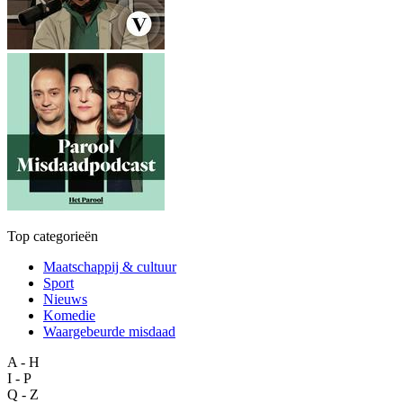
Top categorieën
Maatschappij & cultuur
Sport
Nieuws
Komedie
Waargebeurde misdaad
A - H
I - P
Q - Z