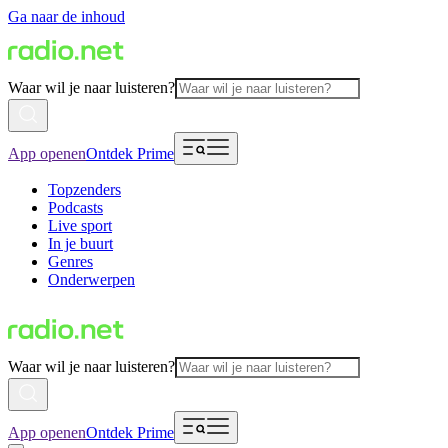
Ga naar de inhoud
Waar wil je naar luisteren?
App openen
Ontdek Prime
Topzenders
Podcasts
Live sport
In je buurt
Genres
Onderwerpen
Waar wil je naar luisteren?
App openen
Ontdek Prime