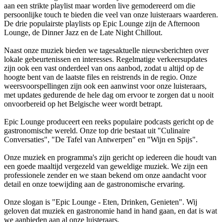
aan een strikte playlist maar worden live gemodereerd om die
persoonlijke touch te bieden die veel van onze luisteraars waarderen.
De drie populairste playlists op Epic Lounge zijn de Afternoon
Lounge, de Dinner Jazz en de Late Night Chillout.
Naast onze muziek bieden we tagesaktuelle nieuwsberichten over
lokale gebeurtenissen en interesses. Regelmatige verkeersupdates
zijn ook een vast onderdeel van ons aanbod, zodat u altijd op de
hoogte bent van de laatste files en reistrends in de regio. Onze
weersvoorspellingen zijn ook een aanwinst voor onze luisteraars,
met updates gedurende de hele dag om ervoor te zorgen dat u nooit
onvoorbereid op het Belgische weer wordt betrapt.
Epic Lounge produceert een reeks populaire podcasts gericht op de
gastronomische wereld. Onze top drie bestaat uit "Culinaire
Conversaties", "De Tafel van Antwerpen" en "Wijn en Spijs".
Onze muziek en programma's zijn gericht op iedereen die houdt van
een goede maaltijd vergezeld van geweldige muziek. We zijn een
professionele zender en we staan bekend om onze aandacht voor
detail en onze toewijding aan de gastronomische ervaring.
Onze slogan is "Epic Lounge - Eten, Drinken, Genieten". Wij
geloven dat muziek en gastronomie hand in hand gaan, en dat is wat
we aanbieden aan al onze luisteraars.