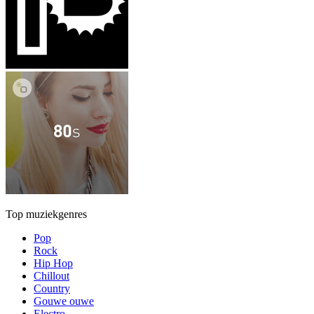
Top muziekgenres
Pop
Rock
Hip Hop
Chillout
Country
Gouwe ouwe
Electro