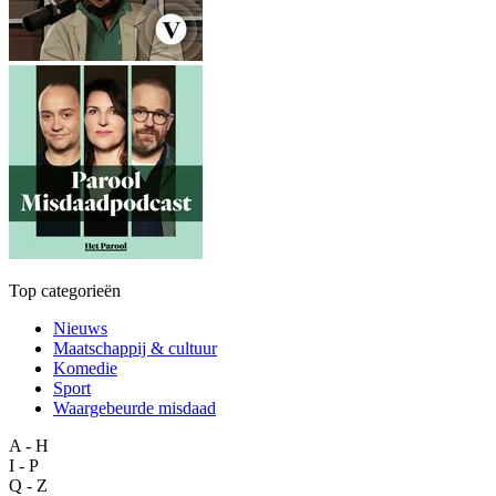
Top categorieën
Nieuws
Maatschappij & cultuur
Komedie
Sport
Waargebeurde misdaad
A - H
I - P
Q - Z