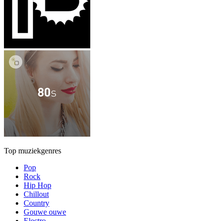
Top muziekgenres
Pop
Rock
Hip Hop
Chillout
Country
Gouwe ouwe
Electro