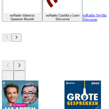
esRadio Sevilla
esRadio Valencia
esRadio Castilla y Leon
Spaanse Muziek
Discussie
Discussie
Top
podcasts
Top
podcasts
Top
podcasts