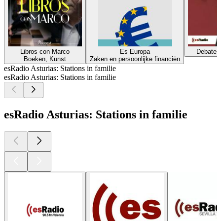
Libros con Marco
Es Europa
Debates 
Boeken, Kunst
Zaken en persoonlijke financiën
esRadio Asturias: Stations in familie
esRadio Asturias: Stations in familie
esRadio Asturias: Stations in familie