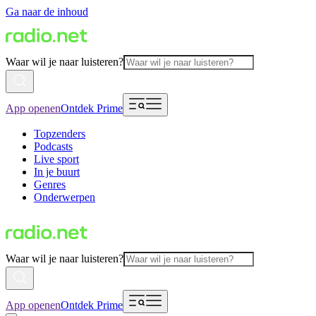
Ga naar de inhoud
Waar wil je naar luisteren?
App openen
Ontdek Prime
Topzenders
Podcasts
Live sport
In je buurt
Genres
Onderwerpen
Waar wil je naar luisteren?
App openen
Ontdek Prime