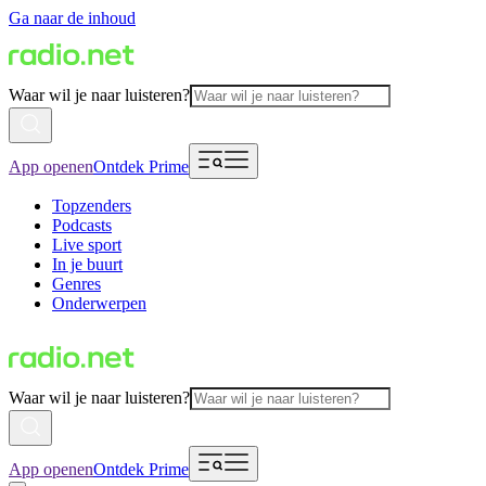
Ga naar de inhoud
Waar wil je naar luisteren?
App openen
Ontdek Prime
Topzenders
Podcasts
Live sport
In je buurt
Genres
Onderwerpen
Waar wil je naar luisteren?
App openen
Ontdek Prime