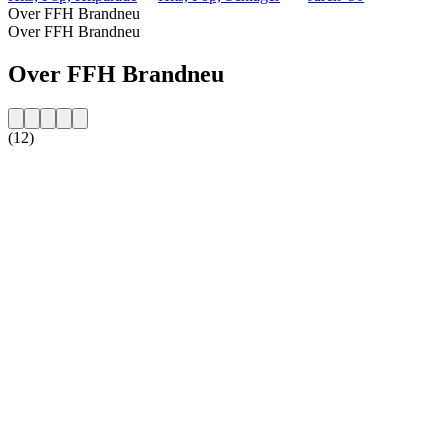
Over FFH Brandneu
Over FFH Brandneu
Over FFH Brandneu
(12)
De website van het radiostation