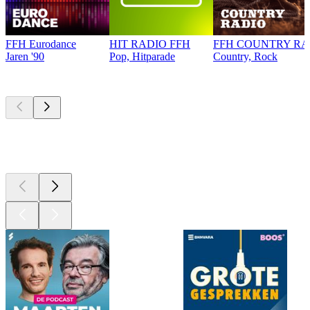
FFH Eurodance
HIT RADIO FFH
FFH COUNTRY RA
Jaren '90
Pop, Hitparade
Country, Rock
Top
podcasts
Top
podcasts
Top
podcasts