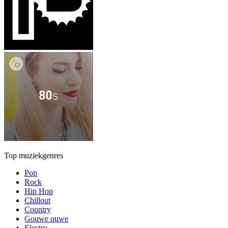
Top muziekgenres
Pop
Rock
Hip Hop
Chillout
Country
Gouwe ouwe
Electro