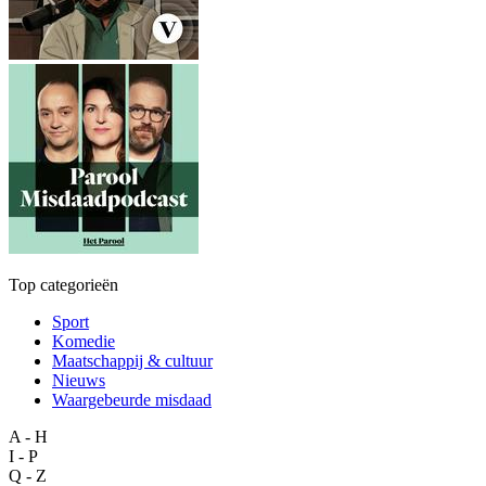
Top categorieën
Sport
Komedie
Maatschappij & cultuur
Nieuws
Waargebeurde misdaad
A - H
I - P
Q - Z