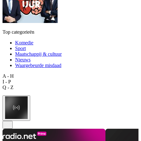
Top categorieën
Komedie
Sport
Maatschappij & cultuur
Nieuws
Waargebeurde misdaad
A - H
I - P
Q - Z