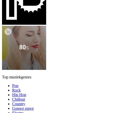
Top muziekgenres
Pop
Rock
Hip Hop
Chillout
Country
Gouwe ouwe
Electro