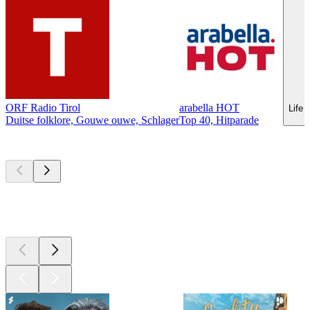
ORF Radio Tirol
arabella HOT
Life
Duitse folklore, Gouwe ouwe, Schlager
Top 40, Hitparade
Top
podcasts
Top
podcasts
Top
podcasts