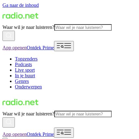
Ga naar de inhoud
Waar wil je naar luisteren?
App openen
Ontdek Prime
Topzenders
Podcasts
Live sport
In je buurt
Genres
Onderwerpen
Waar wil je naar luisteren?
App openen
Ontdek Prime