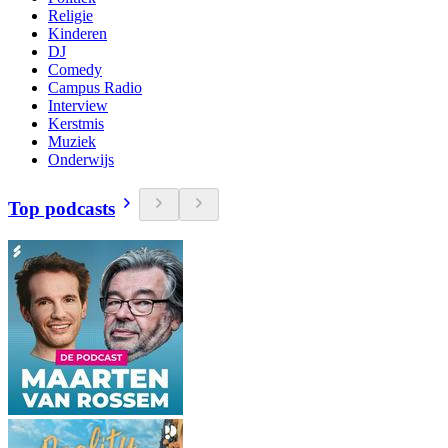
Religie
Kinderen
DJ
Comedy
Campus Radio
Interview
Kerstmis
Muziek
Onderwijs
Top podcasts