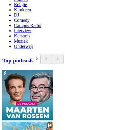
Religie
Kinderen
DJ
Comedy
Campus Radio
Interview
Kerstmis
Muziek
Onderwijs
Top podcasts