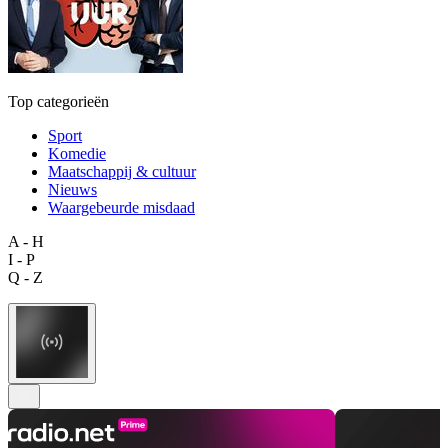
Top categorieën
Sport
Komedie
Maatschappij & cultuur
Nieuws
Waargebeurde misdaad
A - H
I - P
Q - Z