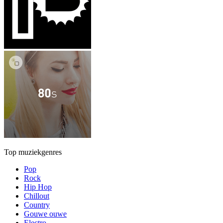
Top muziekgenres
Pop
Rock
Hip Hop
Chillout
Country
Gouwe ouwe
Electro