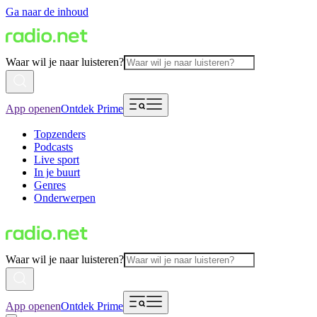
Ga naar de inhoud
Waar wil je naar luisteren?
App openen
Ontdek Prime
Topzenders
Podcasts
Live sport
In je buurt
Genres
Onderwerpen
Waar wil je naar luisteren?
App openen
Ontdek Prime