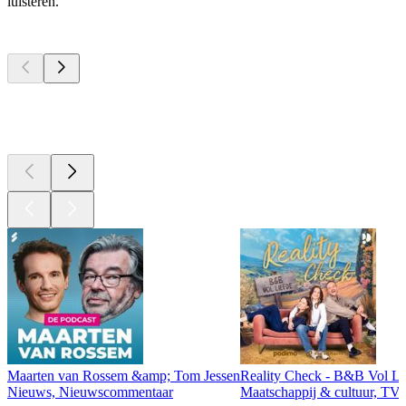
luisteren.
Top
podcasts
Top
podcasts
Top
podcasts
Maarten van Rossem &amp; Tom Jessen
Reality Check - B&B Vol Li
Nieuws, Nieuwscommentaar
Maatschappij & cultuur, TV 