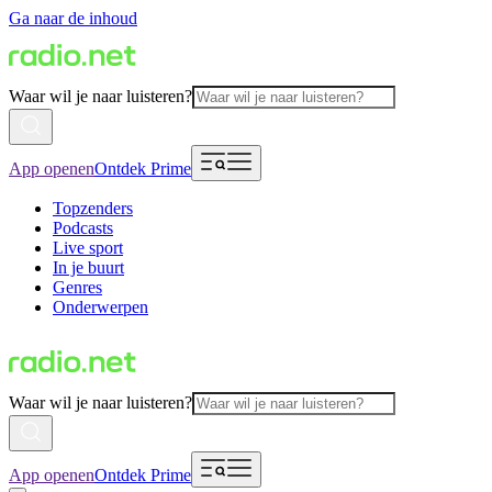
Ga naar de inhoud
Waar wil je naar luisteren?
App openen
Ontdek Prime
Topzenders
Podcasts
Live sport
In je buurt
Genres
Onderwerpen
Waar wil je naar luisteren?
App openen
Ontdek Prime