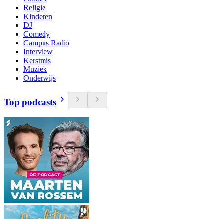
Religie
Kinderen
DJ
Comedy
Campus Radio
Interview
Kerstmis
Muziek
Onderwijs
Top podcasts