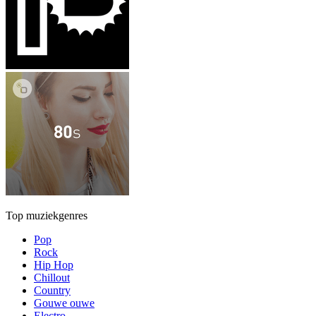
Top muziekgenres
Pop
Rock
Hip Hop
Chillout
Country
Gouwe ouwe
Electro