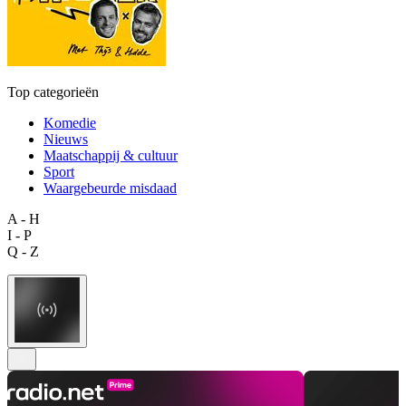
Top categorieën
Komedie
Nieuws
Maatschappij & cultuur
Sport
Waargebeurde misdaad
A - H
I - P
Q - Z