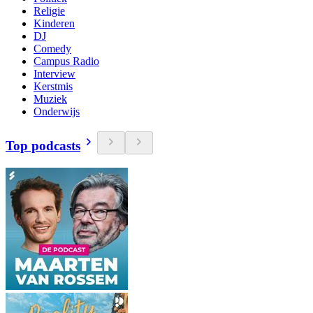
Religie
Kinderen
DJ
Comedy
Campus Radio
Interview
Kerstmis
Muziek
Onderwijs
Top podcasts