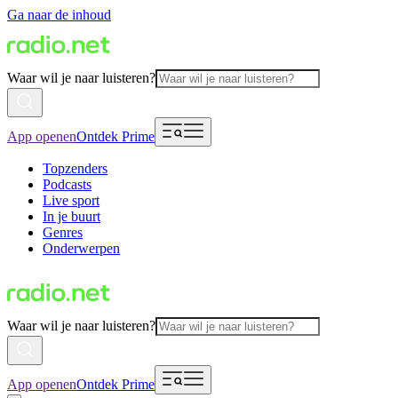
Ga naar de inhoud
Waar wil je naar luisteren?
App openen
Ontdek Prime
Topzenders
Podcasts
Live sport
In je buurt
Genres
Onderwerpen
Waar wil je naar luisteren?
App openen
Ontdek Prime