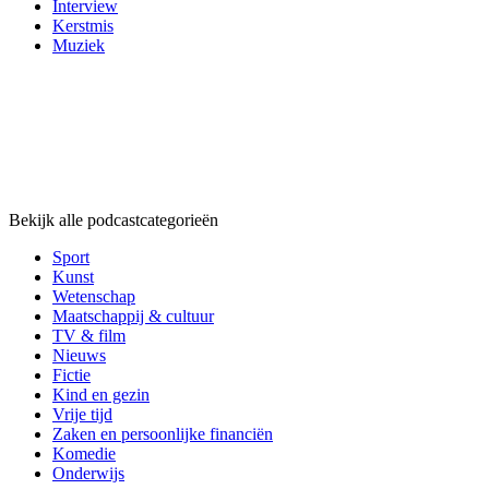
Interview
Kerstmis
Muziek
Podcast
categorieën
Podcast
categorieën
Podcast
categorieën
Bekijk alle podcastcategorieën
Sport
Kunst
Wetenschap
Maatschappij & cultuur
TV & film
Nieuws
Fictie
Kind en gezin
Vrije tijd
Zaken en persoonlijke financiën
Komedie
Onderwijs