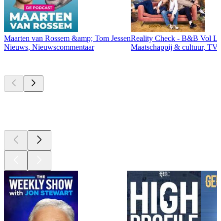
Maarten van Rossem &amp; Tom Jessen
Reality Check - B&B Vol Li
Nieuws, Nieuwscommentaar
Maatschappij & cultuur, TV 
Momenteel
populair
Momenteel
populair
Momenteel
populair