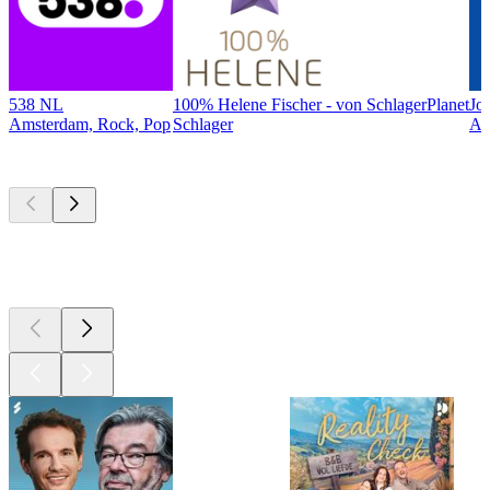
538 NL
100% Helene Fischer - von SchlagerPlanet
Jo
Amsterdam, Rock, Pop
Schlager
Am
Top
podcasts
Top
podcasts
Top
podcasts