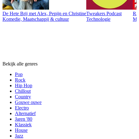
De Hete Brij met Alex, Pepijn en Christine
Tweakers Podcast
Ra
Komedie, Maatschappij & cultuur
Technologie
Maa
Genres
Genres
Genres
Bekijk alle genres
Pop
Rock
Hip Hop
Chillout
Country
Gouwe ouwe
Electro
Alternatief
Jaren '80
Klassiek
House
Jazz