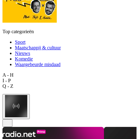
Top categorieën
Sport
Maatschappij & cultuur
Nieuws
Komedie
Waargebeurde misdaad
A - H
I - P
Q - Z