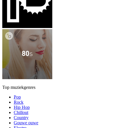
Top muziekgenres
Pop
Rock
Hip Hop
Chillout
Country
Gouwe ouwe
Electro