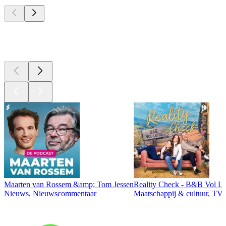
Top
podcasts
Top
podcasts
Maarten van Rossem &amp; Tom Jessen
Reality Check - B&B Vol Li
Nieuws, Nieuwscommentaar
Maatschappij & cultuur, TV 