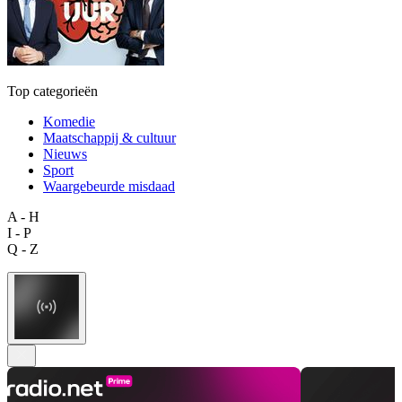
Top categorieën
Komedie
Maatschappij & cultuur
Nieuws
Sport
Waargebeurde misdaad
A - H
I - P
Q - Z