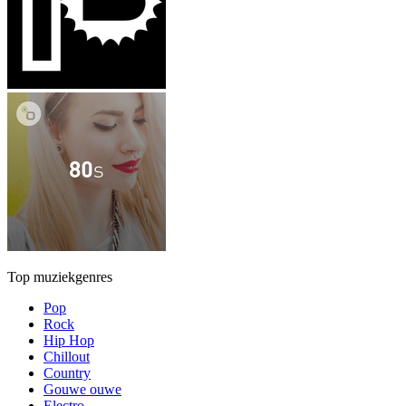
Top muziekgenres
Pop
Rock
Hip Hop
Chillout
Country
Gouwe ouwe
Electro