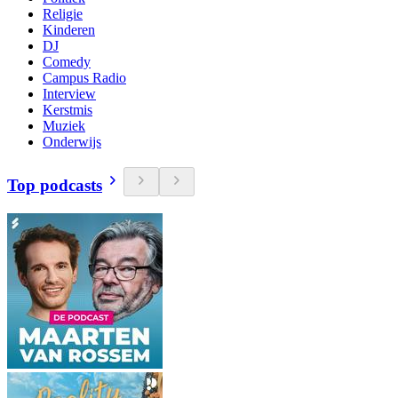
Religie
Kinderen
DJ
Comedy
Campus Radio
Interview
Kerstmis
Muziek
Onderwijs
Top podcasts