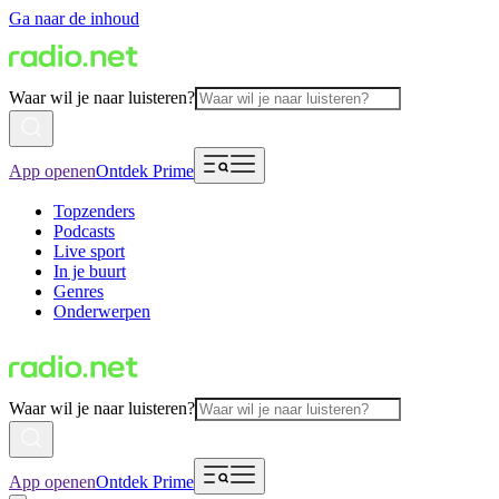
Ga naar de inhoud
Waar wil je naar luisteren?
App openen
Ontdek Prime
Topzenders
Podcasts
Live sport
In je buurt
Genres
Onderwerpen
Waar wil je naar luisteren?
App openen
Ontdek Prime