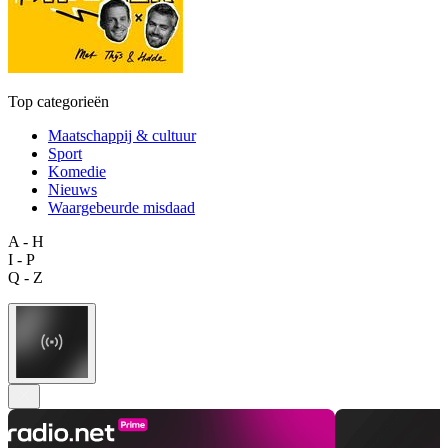
Top categorieën
Maatschappij & cultuur
Sport
Komedie
Nieuws
Waargebeurde misdaad
A - H
I - P
Q - Z