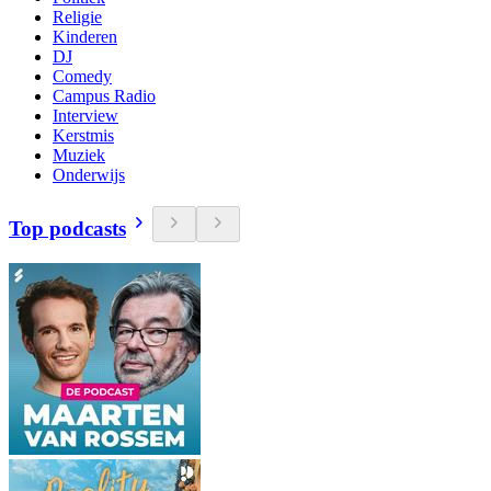
Religie
Kinderen
DJ
Comedy
Campus Radio
Interview
Kerstmis
Muziek
Onderwijs
Top podcasts