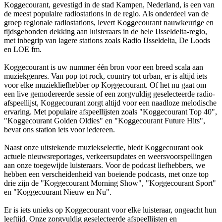
Koggecourant, gevestigd in de stad Kampen, Nederland, is een van
de meest populaire radiostations in de regio. Als onderdeel van de
groep regionale radiostations, levert Koggecourant nauwkeurige en
tijdsgebonden dekking aan luisteraars in de hele IJsseldelta-regio,
met inbegrip van lagere stations zoals Radio IJsseldelta, De Loods
en LOE fm.
Koggecourant is uw nummer één bron voor een breed scala aan
muziekgenres. Van pop tot rock, country tot urban, er is altijd iets
voor elke muziekliefhebber op Koggecourant. Of het nu gaat om
een live gemodereerde sessie of een zorgvuldig geselecteerde radio-
afspeellijst, Koggecourant zorgt altijd voor een naadloze melodische
ervaring. Met populaire afspeellijsten zoals "Koggecourant Top 40",
"Koggecourant Golden Oldies" en "Koggecourant Future Hits",
bevat ons station iets voor iedereen.
Naast onze uitstekende muziekselectie, biedt Koggecourant ook
actuele nieuwsreportages, verkeersupdates en weersvoorspellingen
aan onze toegewijde luisteraars. Voor de podcast liefhebbers, we
hebben een verscheidenheid van boeiende podcasts, met onze top
drie zijn de "Koggecourant Morning Show", "Koggecourant Sport"
en "Koggecourant Nieuw en Nu".
Er is iets unieks op Koggecourant voor elke luisteraar, ongeacht hun
leeftijd. Onze zorgvuldig geselecteerde afspeellijsten en