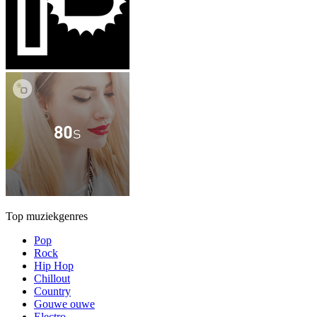
Top muziekgenres
Pop
Rock
Hip Hop
Chillout
Country
Gouwe ouwe
Electro