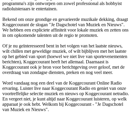
programma's zijn ontworpen om zowel professional als hobbyist
radioluisteraars te entertainen.
Bekend om onze grondige en gevarieerde muzikale dekking, draagt
Koggecourant de slogan "Je Dagschotel van Muziek en Nieuws".
We hebben een expliciete affiniteit voor lokale muziek en zetten ons
in om opkomende talenten uit de regio te promoten.
Of je nu geïnteresseerd bent in het volgen van het laatste nieuws,
wilt chillen met geweldige muziek, of wilt bijblijven met het laatste
op het gebied van sport (hoewel we niet live van sportevenementen
berichten), Koggecourant heeft het allemaal. Daarnaast is
Koggecourant ook je bron voor berichtgeving over geloof, met de
overdraag van zondagse diensten, preken en nog veel meer.
Word vandaag nog een deel van de Koggecourant Online Radio
ervaring. Luister live naar Koggecourant Radio en geniet van onze
voortreffelijke selectie muziek en nieuws op Koggecourant netradio.
En vergeet niet, je kunt altijd naar Koggecourant luisteren, op welk
apparaat je ook hebt. Welkom bij Koggecourant - "Je Dagschotel
van Muziek en Nieuws".
De website van het radiostation