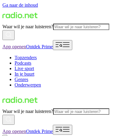
Ga naar de inhoud
Waar wil je naar luisteren?
App openen
Ontdek Prime
Topzenders
Podcasts
Live sport
In je buurt
Genres
Onderwerpen
Waar wil je naar luisteren?
App openen
Ontdek Prime