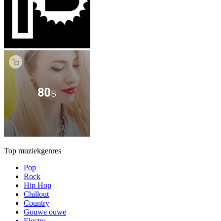
Top muziekgenres
Pop
Rock
Hip Hop
Chillout
Country
Gouwe ouwe
Electro