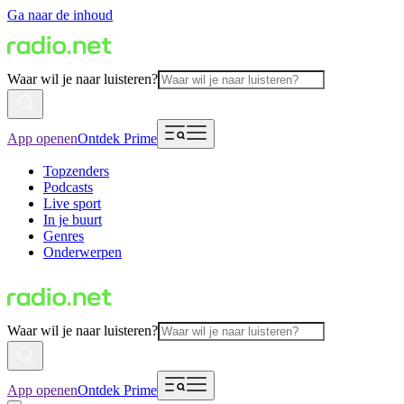
Ga naar de inhoud
Waar wil je naar luisteren?
App openen
Ontdek Prime
Topzenders
Podcasts
Live sport
In je buurt
Genres
Onderwerpen
Waar wil je naar luisteren?
App openen
Ontdek Prime