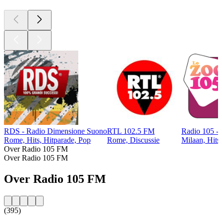
RDS - Radio Dimensione Suono
RTL 102.5 FM
Radio 105 -
Rome, Hits, Hitparade, Pop
Rome, Discussie
Milaan, Hits
Over Radio 105 FM
Over Radio 105 FM
Over Radio 105 FM
(395)