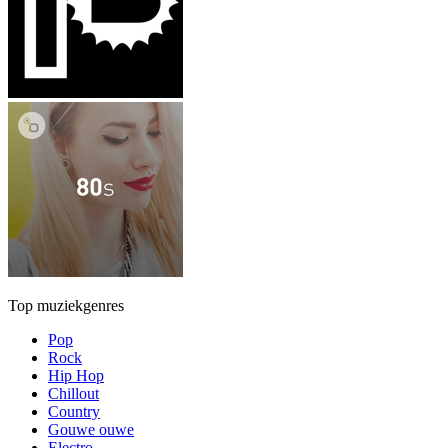
Top muziekgenres
Pop
Rock
Hip Hop
Chillout
Country
Gouwe ouwe
Electro