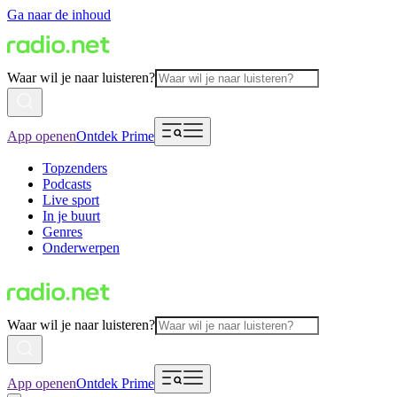
Ga naar de inhoud
Waar wil je naar luisteren?
App openen
Ontdek Prime
Topzenders
Podcasts
Live sport
In je buurt
Genres
Onderwerpen
Waar wil je naar luisteren?
App openen
Ontdek Prime