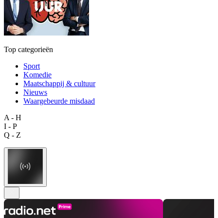
Top categorieën
Sport
Komedie
Maatschappij & cultuur
Nieuws
Waargebeurde misdaad
A - H
I - P
Q - Z