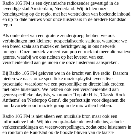
Radio 105 FM is een dynamische radiozender gevestigd in de
levendige stad Amsterdam, Nederland. Wij richten onze
berichtgeving op de regio, met het verstrekken van boeiende inhoud
en up-to-date nieuws voor onze luisteraars in de bredere Randstad
regio.
Als onderdeel van een grotere zendergroep, hebben we ook
verbindingen met kleinere, gespecialiseerde stations, waardoor we
een breed scala aan muziek en berichtgeving in ons netwerk
brengen. Onze muziek varieert van pop en rock tot meer alternatieve
genres, waarbij we ons richten op het leveren van een
verscheidenheid aan geluiden die onze luisteraars aanspreken.
Bij Radio 105 FM geloven we in de kracht van live radio. Daarom
bieden we naast onze specifieke muziekplaylist tevens live
presentatie, waardoor we een persoonlijke en directe link creëren
met onze luisteraars. We hebben ook een verscheidenheid aan
genre-specifieke playlists, waaronder 'Top 40 Hits', 'Classic Rock
Anthems' en 'Nederpop Gems', die perfect zijn voor diegenen die
hun favoriete soort muziek graag in de mix willen hebben.
Radio 105 FM is niet alleen een muzikale bron maar ook een
informatieve hub. Wij bieden up-to-date nieuwsbulletins, actuele
verkeersmeldingen en weersvoorspellingen, zodat onze luisteraars in
en rondom de Randstad op de hoogte blijven van de laatste