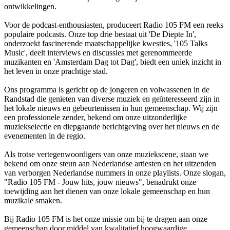
ontwikkelingen.
Voor de podcast-enthousiasten, produceert Radio 105 FM een reeks
populaire podcasts. Onze top drie bestaat uit 'De Diepte In',
onderzoekt fascinerende maatschappelijke kwesties, '105 Talks
Music', deelt interviews en discussies met gerenommeerde
muzikanten en 'Amsterdam Dag tot Dag', biedt een uniek inzicht in
het leven in onze prachtige stad.
Ons programma is gericht op de jongeren en volwassenen in de
Randstad die genieten van diverse muziek en geïnteresseerd zijn in
het lokale nieuws en gebeurtenissen in hun gemeenschap. Wij zijn
een professionele zender, bekend om onze uitzonderlijke
muziekselectie en diepgaande berichtgeving over het nieuws en de
evenementen in de regio.
Als trotse vertegenwoordigers van onze muziekscene, staan we
bekend om onze steun aan Nederlandse artiesten en het uitzenden
van verborgen Nederlandse nummers in onze playlists. Onze slogan,
"Radio 105 FM - Jouw hits, jouw nieuws", benadrukt onze
toewijding aan het dienen van onze lokale gemeenschap en hun
muzikale smaken.
Bij Radio 105 FM is het onze missie om bij te dragen aan onze
gemeenschap door middel van kwalitatief hoogwaardige