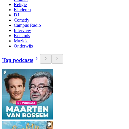
Religie
Kinderen
DJ
Comedy
Campus Radio
Interview
Kerstmis
Muziek
Onderwijs
Top podcasts