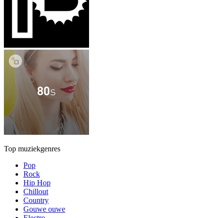
Top muziekgenres
Pop
Rock
Hip Hop
Chillout
Country
Gouwe ouwe
Electro