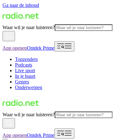
Ga naar de inhoud
Waar wil je naar luisteren?
App openen
Ontdek Prime
Topzenders
Podcasts
Live sport
In je buurt
Genres
Onderwerpen
Waar wil je naar luisteren?
App openen
Ontdek Prime