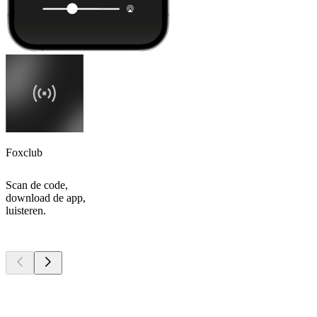
Foxclub
Scan de code,
download de app,
luisteren.
Top
podcasts
Top
podcasts
Top
podcasts