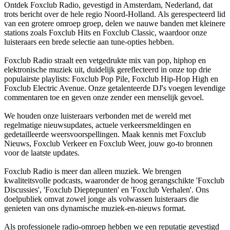
Ontdek Foxclub Radio, gevestigd in Amsterdam, Nederland, dat
trots bericht over de hele regio Noord-Holland. Als gerespecteerd lid
van een grotere omroep groep, delen we nauwe banden met kleinere
stations zoals Foxclub Hits en Foxclub Classic, waardoor onze
luisteraars een brede selectie aan tune-opties hebben.
Foxclub Radio straalt een vetgedrukte mix van pop, hiphop en
elektronische muziek uit, duidelijk gereflecteerd in onze top drie
populairste playlists: Foxclub Pop Pile, Foxclub Hip-Hop High en
Foxclub Electric Avenue. Onze getalenteerde DJ's voegen levendige
commentaren toe en geven onze zender een menselijk gevoel.
We houden onze luisteraars verbonden met de wereld met
regelmatige nieuwsupdates, actuele verkeersmeldingen en
gedetailleerde weersvoorspellingen. Maak kennis met Foxclub
Nieuws, Foxclub Verkeer en Foxclub Weer, jouw go-to bronnen
voor de laatste updates.
Foxclub Radio is meer dan alleen muziek. We brengen
kwaliteitsvolle podcasts, waaronder de hoog gerangschikte 'Foxclub
Discussies', 'Foxclub Dieptepunten' en 'Foxclub Verhalen'. Ons
doelpubliek omvat zowel jonge als volwassen luisteraars die
genieten van ons dynamische muziek-en-nieuws format.
Als professionele radio-omroep hebben we een reputatie gevestigd