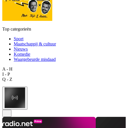
Top categorieën
Sport
Maatschappij & cultuur
Nieuws
Komedie
Waargebeurde misdaad
A - H
I - P
Q - Z