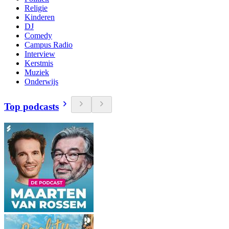
Religie
Kinderen
DJ
Comedy
Campus Radio
Interview
Kerstmis
Muziek
Onderwijs
Top podcasts