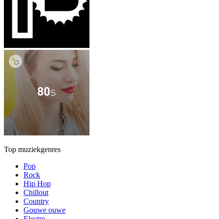
Top muziekgenres
Pop
Rock
Hip Hop
Chillout
Country
Gouwe ouwe
Electro