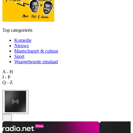
Top categorieën
Komedie
Nieuws
Maatschappij & cultuur
Sport
Waargebeurde misdaad
A - H
I - P
Q - Z