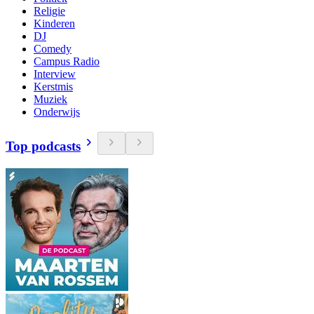
Religie
Kinderen
DJ
Comedy
Campus Radio
Interview
Kerstmis
Muziek
Onderwijs
Top podcasts