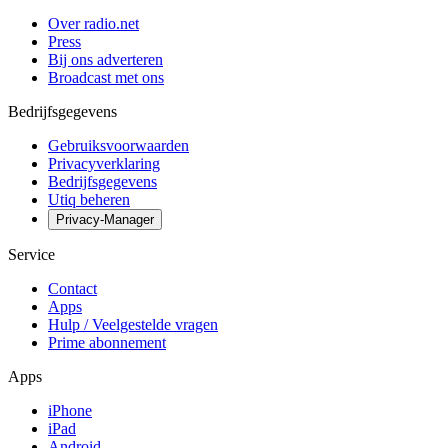
Over radio.net
Press
Bij ons adverteren
Broadcast met ons
Bedrijfsgegevens
Gebruiksvoorwaarden
Privacyverklaring
Bedrijfsgegevens
Utiq beheren
Privacy-Manager
Service
Contact
Apps
Hulp / Veelgestelde vragen
Prime abonnement
Apps
iPhone
iPad
Android