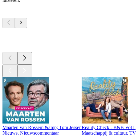
luisteren.
Top
podcasts
Top
podcasts
Top
podcasts
Maarten van Rossem &amp; Tom Jessen
Reality Check - B&B Vol Li
Nieuws, Nieuwscommentaar
Maatschappij & cultuur, TV 