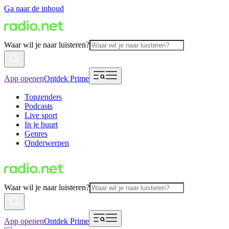
Ga naar de inhoud
Waar wil je naar luisteren?
App openen
Ontdek Prime
Topzenders
Podcasts
Live sport
In je buurt
Genres
Onderwerpen
Waar wil je naar luisteren?
App openen
Ontdek Prime