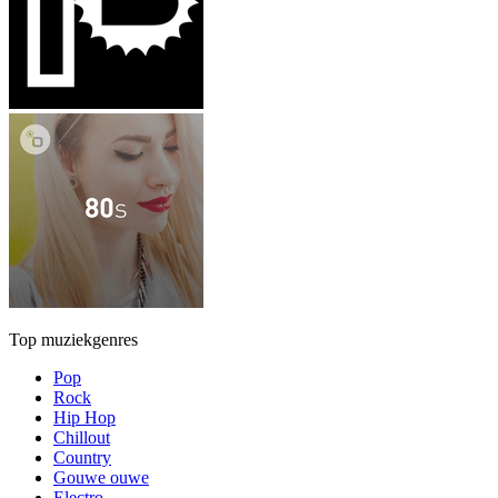
Top muziekgenres
Pop
Rock
Hip Hop
Chillout
Country
Gouwe ouwe
Electro