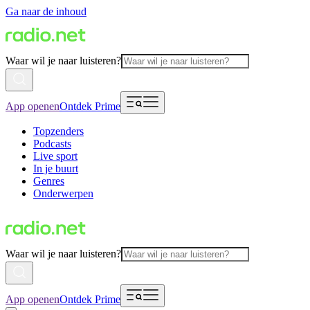
Ga naar de inhoud
Waar wil je naar luisteren?
App openen
Ontdek Prime
Topzenders
Podcasts
Live sport
In je buurt
Genres
Onderwerpen
Waar wil je naar luisteren?
App openen
Ontdek Prime