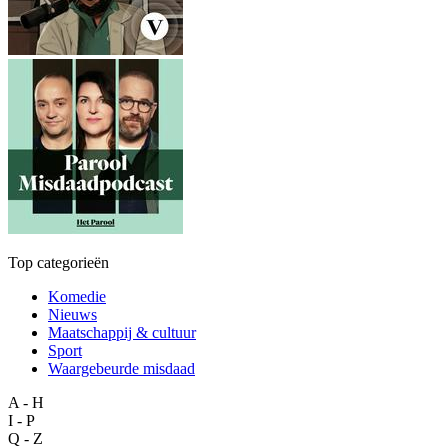
Top categorieën
Komedie
Nieuws
Maatschappij & cultuur
Sport
Waargebeurde misdaad
A - H
I - P
Q - Z