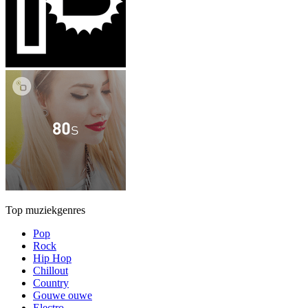
Top muziekgenres
Pop
Rock
Hip Hop
Chillout
Country
Gouwe ouwe
Electro