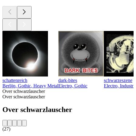
schattenreich
dark-bites
schwarzeszene
Berlijn, Gothic, Heavy Metal
Electro, Gothic
Electro, Industr
Over schwarzlauscher
Over schwarzlauscher
Over schwarzlauscher
(27)