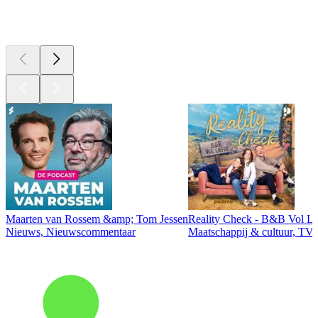
Top
podcasts
Maarten van Rossem &amp; Tom Jessen
Reality Check - B&B Vol Li
Nieuws, Nieuwscommentaar
Maatschappij & cultuur, TV 