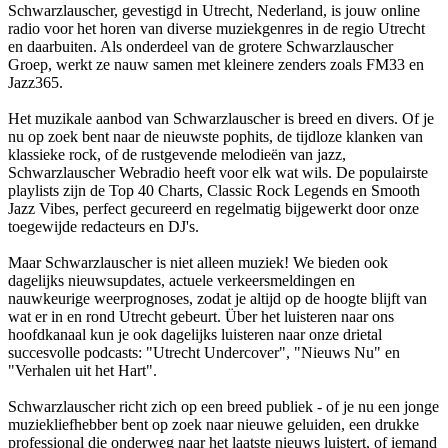
Schwarzlauscher, gevestigd in Utrecht, Nederland, is jouw online
radio voor het horen van diverse muziekgenres in de regio Utrecht
en daarbuiten. Als onderdeel van de grotere Schwarzlauscher
Groep, werkt ze nauw samen met kleinere zenders zoals FM33 en
Jazz365.
Het muzikale aanbod van Schwarzlauscher is breed en divers. Of je
nu op zoek bent naar de nieuwste pophits, de tijdloze klanken van
klassieke rock, of de rustgevende melodieën van jazz,
Schwarzlauscher Webradio heeft voor elk wat wils. De populairste
playlists zijn de Top 40 Charts, Classic Rock Legends en Smooth
Jazz Vibes, perfect gecureerd en regelmatig bijgewerkt door onze
toegewijde redacteurs en DJ's.
Maar Schwarzlauscher is niet alleen muziek! We bieden ook
dagelijks nieuwsupdates, actuele verkeersmeldingen en
nauwkeurige weerprognoses, zodat je altijd op de hoogte blijft van
wat er in en rond Utrecht gebeurt. Über het luisteren naar ons
hoofdkanaal kun je ook dagelijks luisteren naar onze drietal
succesvolle podcasts: "Utrecht Undercover", "Nieuws Nu" en
"Verhalen uit het Hart".
Schwarzlauscher richt zich op een breed publiek - of je nu een jonge
muziekliefhebber bent op zoek naar nieuwe geluiden, een drukke
professional die onderweg naar het laatste nieuws luistert, of iemand