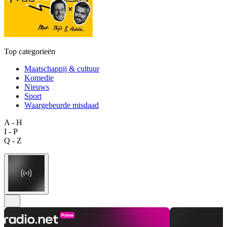
Top categorieën
Maatschappij & cultuur
Komedie
Nieuws
Sport
Waargebeurde misdaad
A - H
I - P
Q - Z