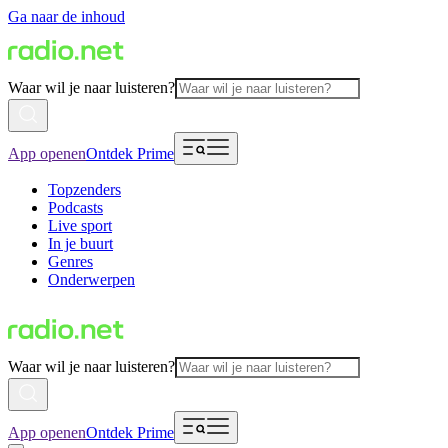
Ga naar de inhoud
Waar wil je naar luisteren?
App openen
Ontdek Prime
Topzenders
Podcasts
Live sport
In je buurt
Genres
Onderwerpen
Waar wil je naar luisteren?
App openen
Ontdek Prime