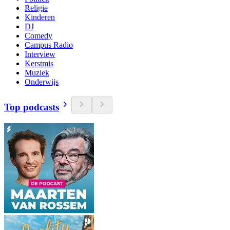
Religie
Kinderen
DJ
Comedy
Campus Radio
Interview
Kerstmis
Muziek
Onderwijs
Top podcasts