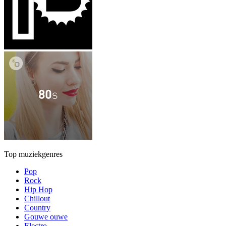
Top muziekgenres
Pop
Rock
Hip Hop
Chillout
Country
Gouwe ouwe
Electro