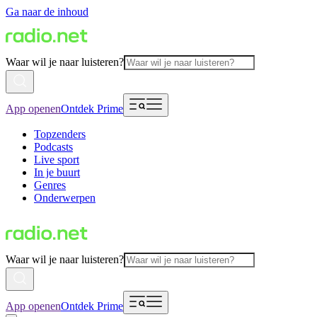
Ga naar de inhoud
Waar wil je naar luisteren?
App openen
Ontdek Prime
Topzenders
Podcasts
Live sport
In je buurt
Genres
Onderwerpen
Waar wil je naar luisteren?
App openen
Ontdek Prime