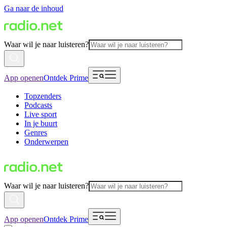
Ga naar de inhoud
Waar wil je naar luisteren?
App openen
Ontdek Prime
Topzenders
Podcasts
Live sport
In je buurt
Genres
Onderwerpen
Waar wil je naar luisteren?
App openen
Ontdek Prime