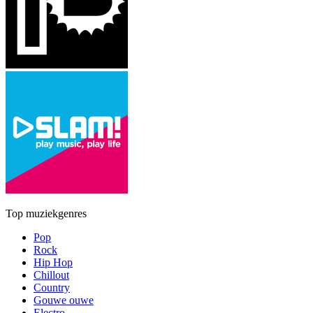
Top muziekgenres
Pop
Rock
Hip Hop
Chillout
Country
Gouwe ouwe
Electro