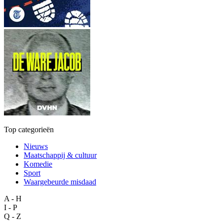
Top categorieën
Nieuws
Maatschappij & cultuur
Komedie
Sport
Waargebeurde misdaad
A - H
I - P
Q - Z