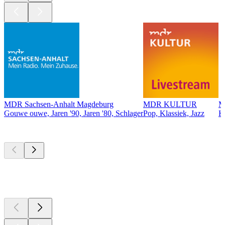
MDR Sachsen-Anhalt Magdeburg
MDR KULTUR
M
Gouwe ouwe, Jaren '90, Jaren '80, Schlager
Pop, Klassiek, Jazz
K
Top
podcasts
Top
podcasts
Top
podcasts