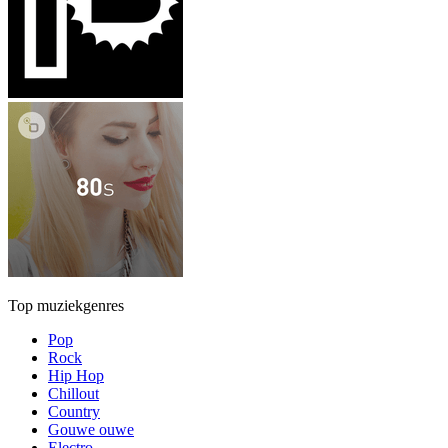
Top muziekgenres
Pop
Rock
Hip Hop
Chillout
Country
Gouwe ouwe
Electro