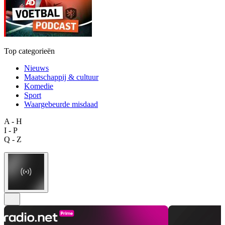
Top categorieën
Nieuws
Maatschappij & cultuur
Komedie
Sport
Waargebeurde misdaad
A - H
I - P
Q - Z