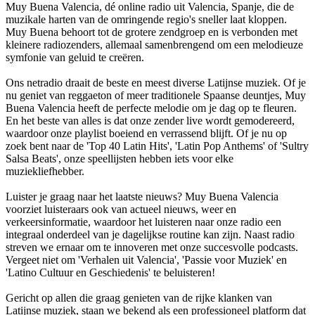
Muy Buena Valencia, dé online radio uit Valencia, Spanje, die de
muzikale harten van de omringende regio's sneller laat kloppen.
Muy Buena behoort tot de grotere zendgroep en is verbonden met
kleinere radiozenders, allemaal samenbrengend om een melodieuze
symfonie van geluid te creëren.
Ons netradio draait de beste en meest diverse Latijnse muziek. Of je
nu geniet van reggaeton of meer traditionele Spaanse deuntjes, Muy
Buena Valencia heeft de perfecte melodie om je dag op te fleuren.
En het beste van alles is dat onze zender live wordt gemodereerd,
waardoor onze playlist boeiend en verrassend blijft. Of je nu op
zoek bent naar de 'Top 40 Latin Hits', 'Latin Pop Anthems' of 'Sultry
Salsa Beats', onze speellijsten hebben iets voor elke
muziekliefhebber.
Luister je graag naar het laatste nieuws? Muy Buena Valencia
voorziet luisteraars ook van actueel nieuws, weer en
verkeersinformatie, waardoor het luisteren naar onze radio een
integraal onderdeel van je dagelijkse routine kan zijn. Naast radio
streven we ernaar om te innoveren met onze succesvolle podcasts.
Vergeet niet om 'Verhalen uit Valencia', 'Passie voor Muziek' en
'Latino Cultuur en Geschiedenis' te beluisteren!
Gericht op allen die graag genieten van de rijke klanken van
Latijnse muziek, staan ​​we bekend als een professioneel platform dat