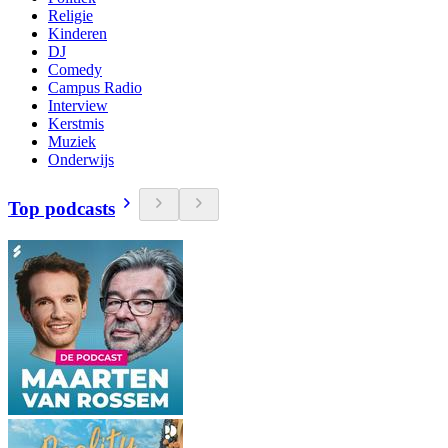
Religie
Kinderen
DJ
Comedy
Campus Radio
Interview
Kerstmis
Muziek
Onderwijs
Top podcasts