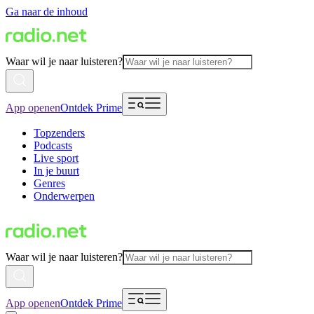
Ga naar de inhoud
Waar wil je naar luisteren?
App openen
Ontdek Prime
Topzenders
Podcasts
Live sport
In je buurt
Genres
Onderwerpen
Waar wil je naar luisteren?
App openen
Ontdek Prime