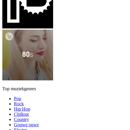
Top muziekgenres
Pop
Rock
Hip Hop
Chillout
Country
Gouwe ouwe
Electro