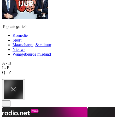
Top categorieën
Komedie
Sport
Maatschappij & cultuur
Nieuws
Waargebeurde misdaad
A - H
I - P
Q - Z