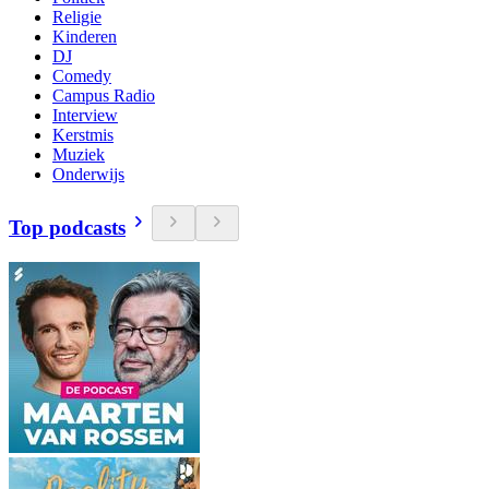
Religie
Kinderen
DJ
Comedy
Campus Radio
Interview
Kerstmis
Muziek
Onderwijs
Top podcasts