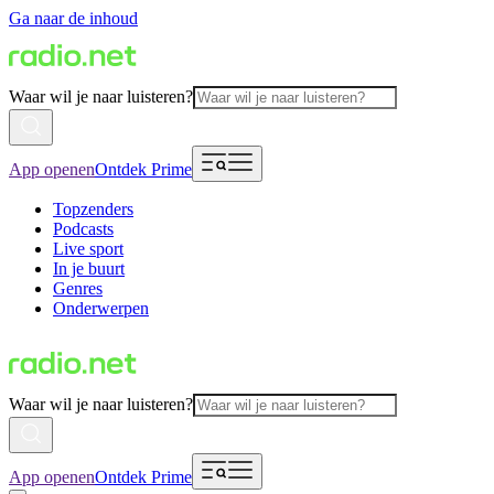
Ga naar de inhoud
Waar wil je naar luisteren?
App openen
Ontdek Prime
Topzenders
Podcasts
Live sport
In je buurt
Genres
Onderwerpen
Waar wil je naar luisteren?
App openen
Ontdek Prime