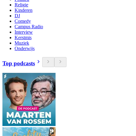
Religie
Kinderen
DJ
Comedy
Campus Radio
Interview
Kerstmis
Muziek
Onderwijs
Top podcasts