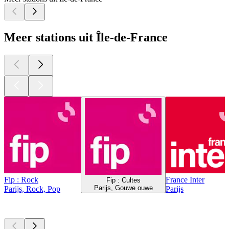
Meer stations uit Île-de-France
Fip : Rock
France Inter
Fip : Cultes
Parijs, Gouwe ouwe
Parijs, Rock, Pop
Parijs
Top
podcasts
Top
podcasts