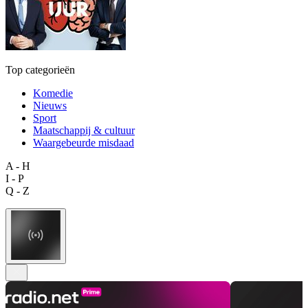
Top categorieën
Komedie
Nieuws
Sport
Maatschappij & cultuur
Waargebeurde misdaad
A - H
I - P
Q - Z