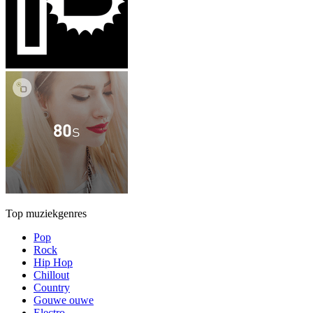
Top muziekgenres
Pop
Rock
Hip Hop
Chillout
Country
Gouwe ouwe
Electro