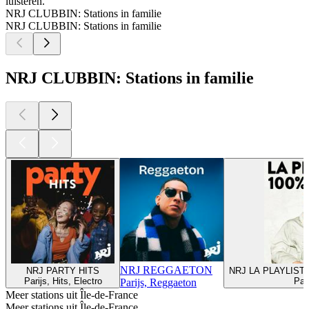
luisteren.
NRJ CLUBBIN: Stations in familie
NRJ CLUBBIN: Stations in familie
NRJ CLUBBIN: Stations in familie
NRJ REGGAETON
NRJ PARTY HITS
NRJ LA PLAYLIST
Parijs, Hits, Electro
Pari
Parijs, Reggaeton
Meer stations uit Île-de-France
Meer stations uit Île-de-France