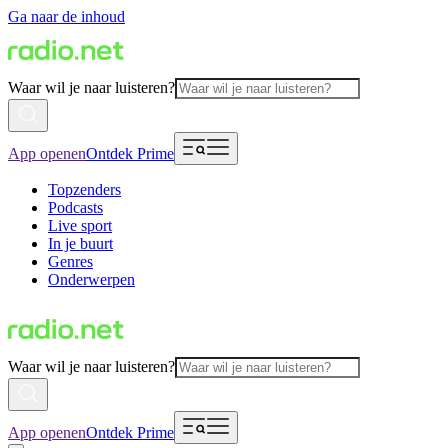
Ga naar de inhoud
Waar wil je naar luisteren?
App openen
Ontdek Prime
Topzenders
Podcasts
Live sport
In je buurt
Genres
Onderwerpen
Waar wil je naar luisteren?
App openen
Ontdek Prime