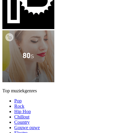
Top muziekgenres
Pop
Rock
Hip Hop
Chillout
Country
Gouwe ouwe
Electro