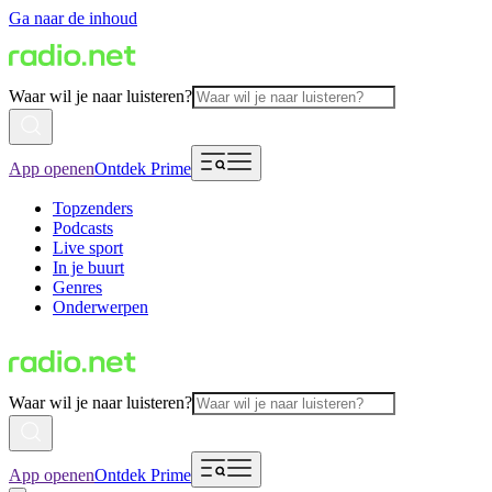
Ga naar de inhoud
Waar wil je naar luisteren?
App openen
Ontdek Prime
Topzenders
Podcasts
Live sport
In je buurt
Genres
Onderwerpen
Waar wil je naar luisteren?
App openen
Ontdek Prime