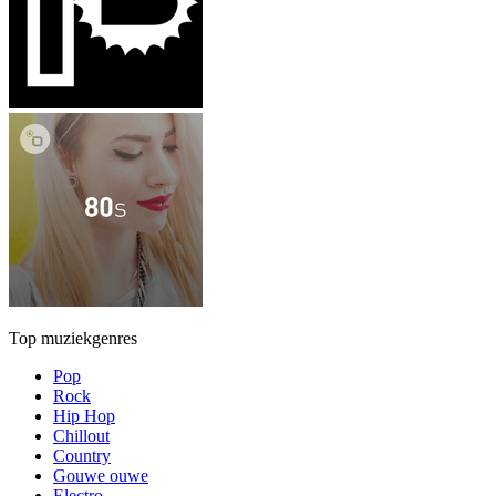
Top muziekgenres
Pop
Rock
Hip Hop
Chillout
Country
Gouwe ouwe
Electro