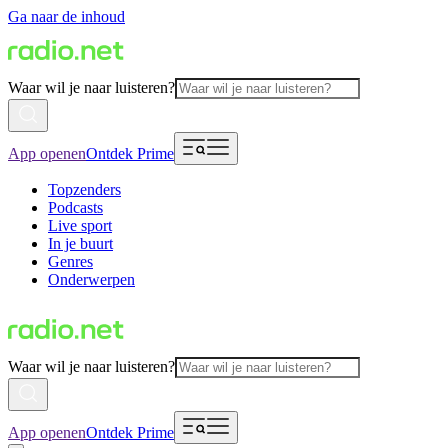
Ga naar de inhoud
Waar wil je naar luisteren?
App openen
Ontdek Prime
Topzenders
Podcasts
Live sport
In je buurt
Genres
Onderwerpen
Waar wil je naar luisteren?
App openen
Ontdek Prime