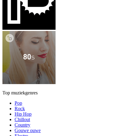
Top muziekgenres
Pop
Rock
Hip Hop
Chillout
Country
Gouwe ouwe
Electro