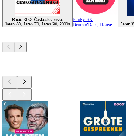
Funky SX
Radio KIKS Československo
Jaren '80, Jaren '70, Jaren '90, 2000s
Jaren '8
Drum'n'Bass, House
Top
podcasts
Top
podcasts
Top
podcasts