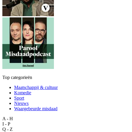
Top categorieën
Maatschappij & cultuur
Komedie
Sport
Nieuws
Waargebeurde misdaad
A - H
I - P
Q - Z