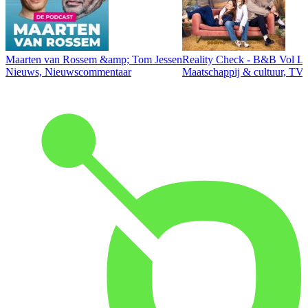
Maarten van Rossem &amp; Tom Jessen
Reality Check - B&B Vol Li
Nieuws, Nieuwscommentaar
Maatschappij & cultuur, TV 