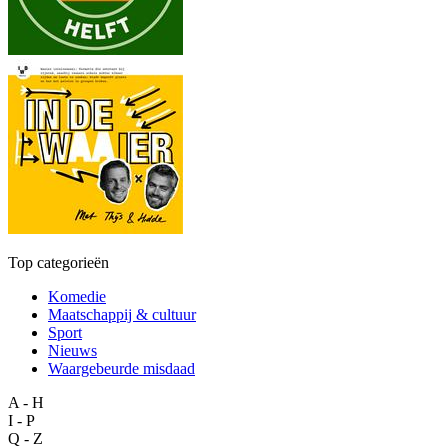
Top categorieën
Komedie
Maatschappij & cultuur
Sport
Nieuws
Waargebeurde misdaad
A - H
I - P
Q - Z