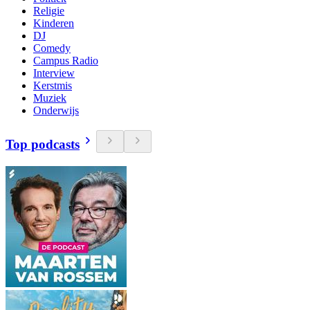
Religie
Kinderen
DJ
Comedy
Campus Radio
Interview
Kerstmis
Muziek
Onderwijs
Top podcasts