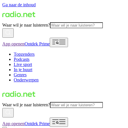
Ga naar de inhoud
Waar wil je naar luisteren?
App openen
Ontdek Prime
Topzenders
Podcasts
Live sport
In je buurt
Genres
Onderwerpen
Waar wil je naar luisteren?
App openen
Ontdek Prime