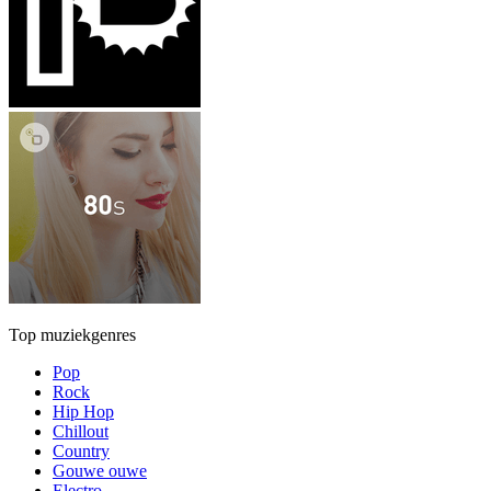
Top muziekgenres
Pop
Rock
Hip Hop
Chillout
Country
Gouwe ouwe
Electro