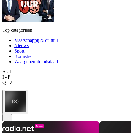
Top categorieën
Maatschappij & cultuur
Nieuws
Sport
Komedie
Waargebeurde misdaad
A - H
I - P
Q - Z