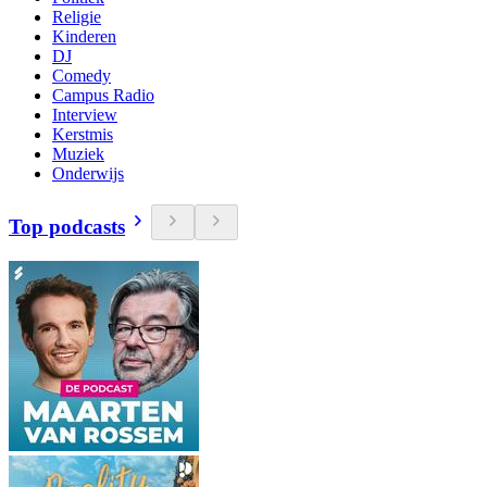
Religie
Kinderen
DJ
Comedy
Campus Radio
Interview
Kerstmis
Muziek
Onderwijs
Top podcasts