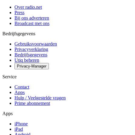
Over radio.net
Press
Bij ons adverteren
Broadcast met ons
Bedrijfsgegevens
Gebruiksvoorwaarden
Privacyverklaring
Bedrijfsgegevens
Utiq beheren
Privacy-Manager
Service
Contact
Apps
Hulp / Veelgestelde vragen
Prime abonnement
Apps
iPhone
iPad
Android