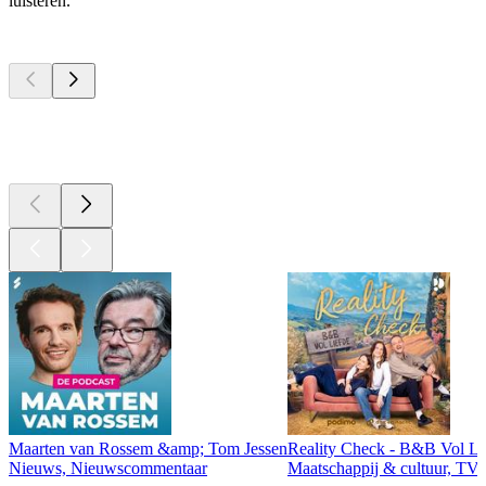
luisteren.
Top
podcasts
Top
podcasts
Top
podcasts
Maarten van Rossem &amp; Tom Jessen
Reality Check - B&B Vol Li
Nieuws, Nieuwscommentaar
Maatschappij & cultuur, TV 