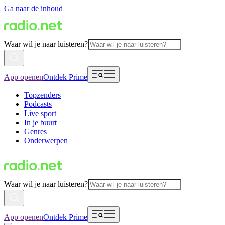
Ga naar de inhoud
Waar wil je naar luisteren?
App openen
Ontdek Prime
Topzenders
Podcasts
Live sport
In je buurt
Genres
Onderwerpen
Waar wil je naar luisteren?
App openen
Ontdek Prime