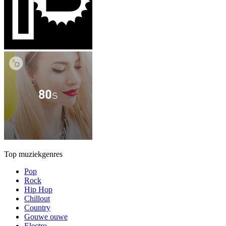
Top muziekgenres
Pop
Rock
Hip Hop
Chillout
Country
Gouwe ouwe
Electro