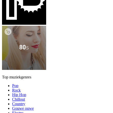
Top muziekgenres
Pop
Rock
Hip Hop
Chillout
Country
Gouwe ouwe
Electro