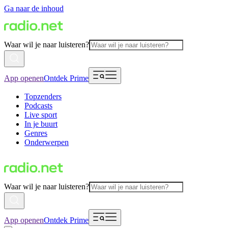
Ga naar de inhoud
Waar wil je naar luisteren?
App openen
Ontdek Prime
Topzenders
Podcasts
Live sport
In je buurt
Genres
Onderwerpen
Waar wil je naar luisteren?
App openen
Ontdek Prime