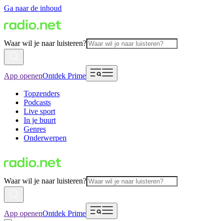
Ga naar de inhoud
Waar wil je naar luisteren?
App openen
Ontdek Prime
Topzenders
Podcasts
Live sport
In je buurt
Genres
Onderwerpen
Waar wil je naar luisteren?
App openen
Ontdek Prime