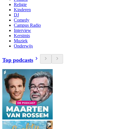
Religie
Kinderen
DJ
Comedy
Campus Radio
Interview
Kerstmis
Muziek
Onderwijs
Top podcasts