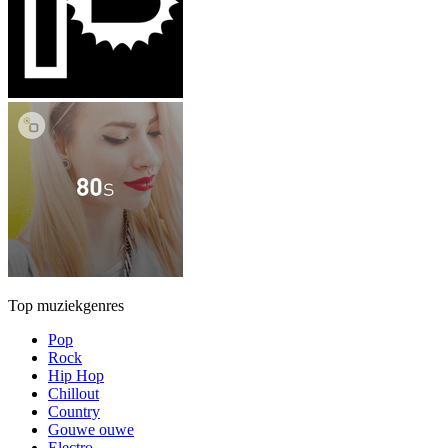
Top muziekgenres
Pop
Rock
Hip Hop
Chillout
Country
Gouwe ouwe
Electro