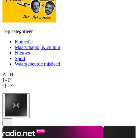
Top categorieën
Komedie
Maatschappij & cultuur
Nieuws
Sport
Waargebeurde misdaad
A - H
I - P
Q - Z