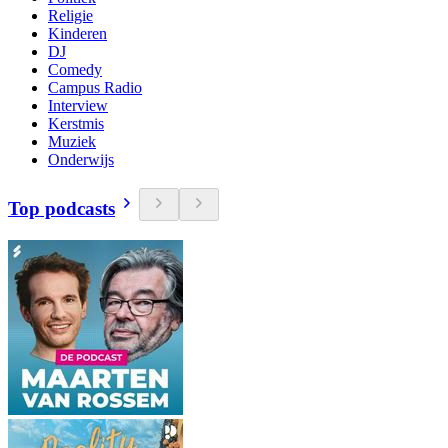
Religie
Kinderen
DJ
Comedy
Campus Radio
Interview
Kerstmis
Muziek
Onderwijs
Top podcasts