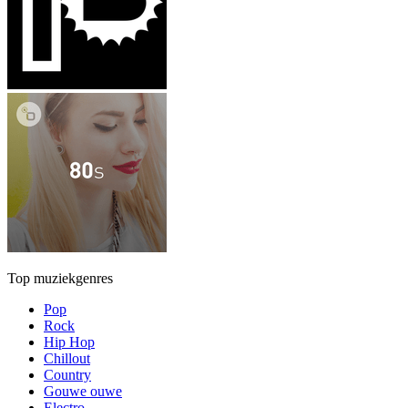
Top muziekgenres
Pop
Rock
Hip Hop
Chillout
Country
Gouwe ouwe
Electro