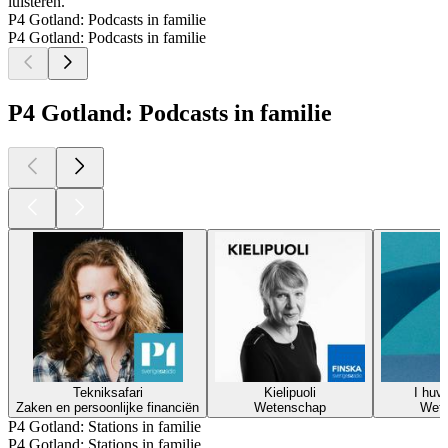
luisteren.
P4 Gotland: Podcasts in familie
P4 Gotland: Podcasts in familie
P4 Gotland: Podcasts in familie
Tekniksafari
Kielipuoli
I huvu
Zaken en persoonlijke financiën
Wetenschap
Wet
P4 Gotland: Stations in familie
P4 Gotland: Stations in familie