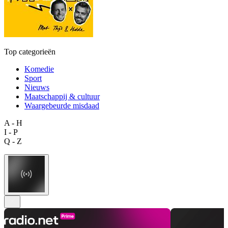
Top categorieën
Komedie
Sport
Nieuws
Maatschappij & cultuur
Waargebeurde misdaad
A - H
I - P
Q - Z