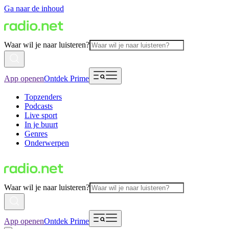
Ga naar de inhoud
Waar wil je naar luisteren?
App openen
Ontdek Prime
Topzenders
Podcasts
Live sport
In je buurt
Genres
Onderwerpen
Waar wil je naar luisteren?
App openen
Ontdek Prime