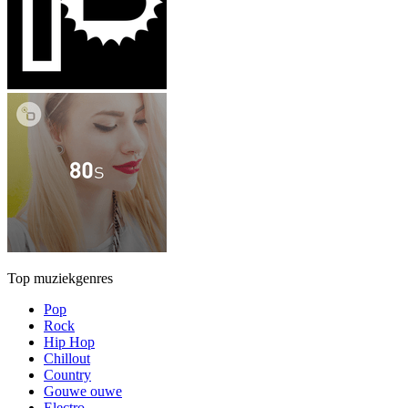
Top muziekgenres
Pop
Rock
Hip Hop
Chillout
Country
Gouwe ouwe
Electro