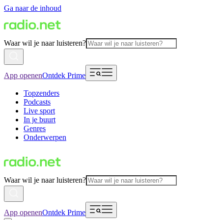
Ga naar de inhoud
Waar wil je naar luisteren?
App openen
Ontdek Prime
Topzenders
Podcasts
Live sport
In je buurt
Genres
Onderwerpen
Waar wil je naar luisteren?
App openen
Ontdek Prime