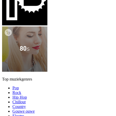
Top muziekgenres
Pop
Rock
Hip Hop
Chillout
Country
Gouwe ouwe
Electro