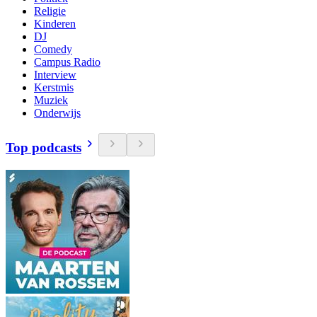
Religie
Kinderen
DJ
Comedy
Campus Radio
Interview
Kerstmis
Muziek
Onderwijs
Top podcasts