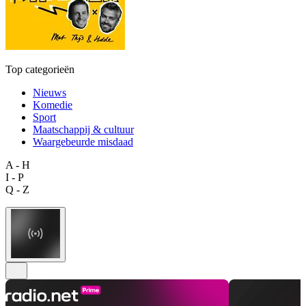
Top categorieën
Nieuws
Komedie
Sport
Maatschappij & cultuur
Waargebeurde misdaad
A - H
I - P
Q - Z