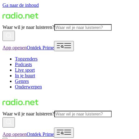
Ga naar de inhoud
Waar wil je naar luisteren?
App openen
Ontdek Prime
Topzenders
Podcasts
Live sport
In je buurt
Genres
Onderwerpen
Waar wil je naar luisteren?
App openen
Ontdek Prime