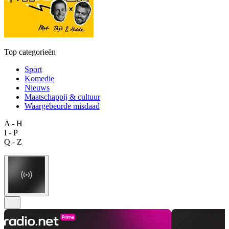
Top categorieën
Sport
Komedie
Nieuws
Maatschappij & cultuur
Waargebeurde misdaad
A - H
I - P
Q - Z