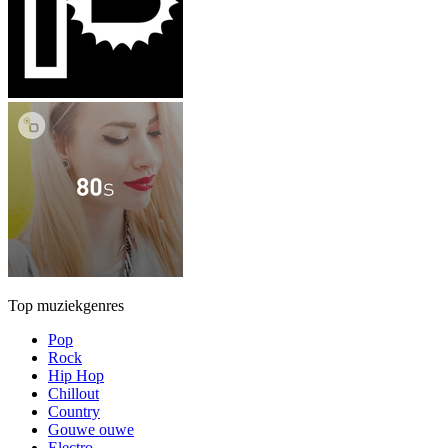
Top muziekgenres
Pop
Rock
Hip Hop
Chillout
Country
Gouwe ouwe
Electro