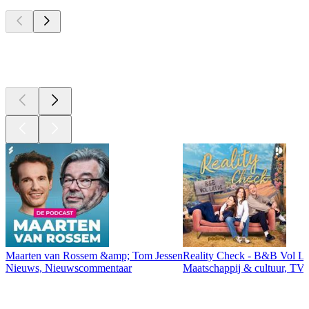
Top
podcasts
Top
podcasts
Maarten van Rossem &amp; Tom Jessen
Reality Check - B&B Vol Li
Nieuws, Nieuwscommentaar
Maatschappij & cultuur, TV 