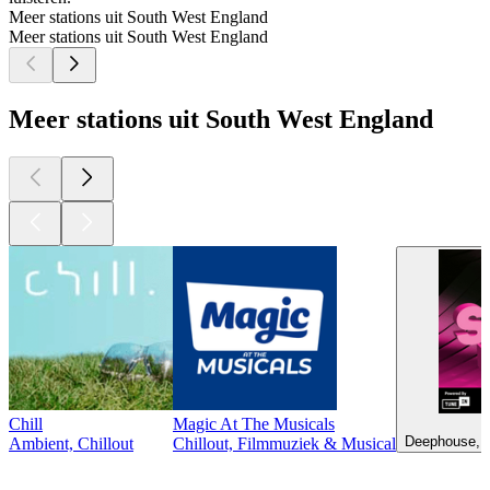
Meer stations uit South West England
Meer stations uit South West England
Meer stations uit South West England
Chill
Magic At The Musicals
Deephouse, J
Ambient, Chillout
Chillout, Filmmuziek & Musical
Top
podcasts