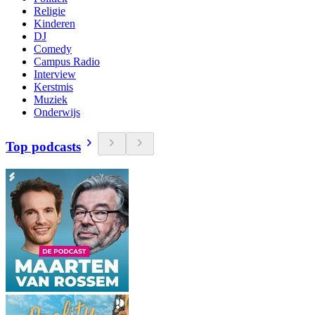
Religie
Kinderen
DJ
Comedy
Campus Radio
Interview
Kerstmis
Muziek
Onderwijs
Top podcasts