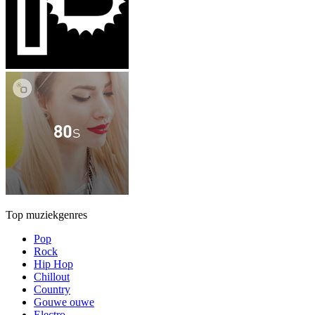
Top muziekgenres
Pop
Rock
Hip Hop
Chillout
Country
Gouwe ouwe
Electro