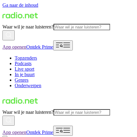
Ga naar de inhoud
Waar wil je naar luisteren?
App openen
Ontdek Prime
Topzenders
Podcasts
Live sport
In je buurt
Genres
Onderwerpen
Waar wil je naar luisteren?
App openen
Ontdek Prime