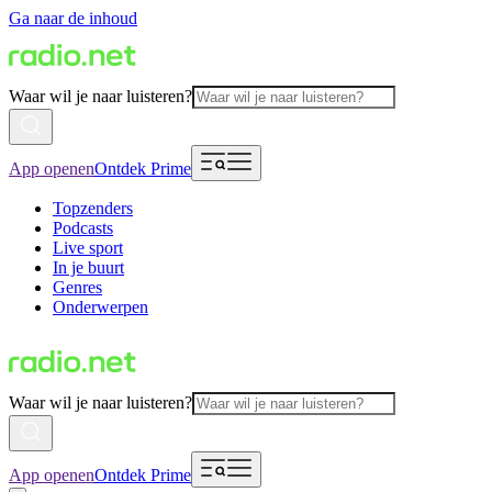
Ga naar de inhoud
Waar wil je naar luisteren?
App openen
Ontdek Prime
Topzenders
Podcasts
Live sport
In je buurt
Genres
Onderwerpen
Waar wil je naar luisteren?
App openen
Ontdek Prime