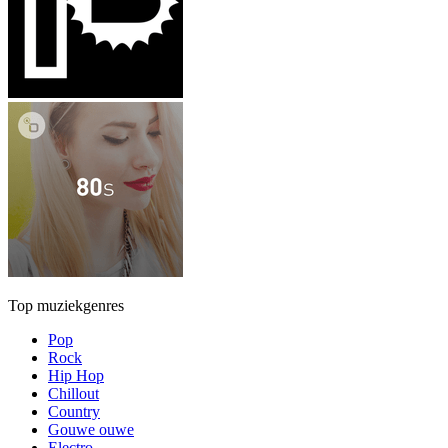
Top muziekgenres
Pop
Rock
Hip Hop
Chillout
Country
Gouwe ouwe
Electro