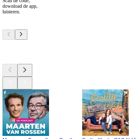
Scan de code,
download de app,
luisteren.
Top
podcasts
Top
podcasts
Top
podcasts