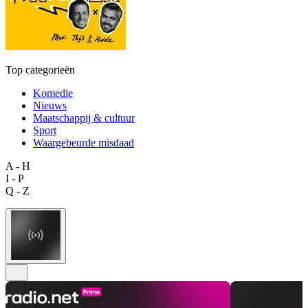
Top categorieën
Komedie
Nieuws
Maatschappij & cultuur
Sport
Waargebeurde misdaad
A - H
I - P
Q - Z