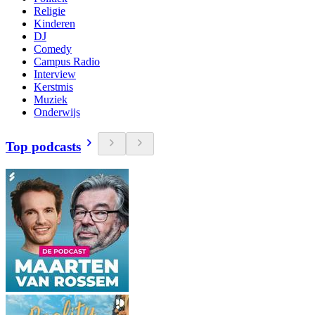
Religie
Kinderen
DJ
Comedy
Campus Radio
Interview
Kerstmis
Muziek
Onderwijs
Top podcasts