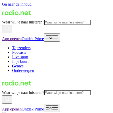
Ga naar de inhoud
Waar wil je naar luisteren?
App openen
Ontdek Prime
Topzenders
Podcasts
Live sport
In je buurt
Genres
Onderwerpen
Waar wil je naar luisteren?
App openen
Ontdek Prime