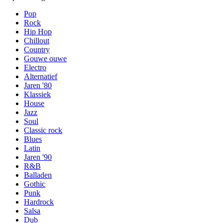
Pop
Rock
Hip Hop
Chillout
Country
Gouwe ouwe
Electro
Alternatief
Jaren '80
Klassiek
House
Jazz
Soul
Classic rock
Blues
Latin
Jaren '90
R&B
Balladen
Gothic
Punk
Hardrock
Salsa
Dub