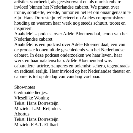
artistiek voorbeeld, als geestverwant en als onmiskenbare
invloed binnen het Nederlandse cabaret. We praten over
ironie, somberte, woede, humor en het lef om onaangenaam te
zijn. Hans Dorresteijn reflecteert op Adèles compromisloze
houding en waarom haar werk nog steeds schuurt, troost en
inspireert.
Aaahdèle! – podcast over Adèle Bloemendaal, icoon van het
Nederlandse cabaret
Aaahdèle! is een podcast over Adèle Bloemendaal, een van
de grootste iconen uit de geschiedenis van het Nederlandse
cabaret. In deze podcast onderzoeken we haar leven, haar
werk en haar nalatenschap. Adèle Bloemendaal was
cabaretière, actrice, zangeres en polemist: scherp, tegendraads
en radicaal eerlijk. Haar invloed op het Nederlandse theater en
cabaret is tot op de dag van vandaag voelbaar.
Shownotes
Gedraaide liedjes:
Vleselijke Woning
Tekst: Hans Dorresteijn
Muziek: L.M. Reijnders
Abortus
Tekst: Hans Dorresteijn
Muziek: F.A.T. Ehlhart