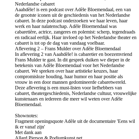
Nederlandse cabaret
Aaahdèle! is een podcast over Adèle Bloemendaal, een van
de grootste iconen uit de geschiedenis van het Nederlandse
cabaret. In deze podcast onderzoeken we haar leven, haar
werk en haar nalatenschap. Adèle Bloemendaal was
cabaretière, actrice, zangeres en polemist: scherp, tegendraads
en radicaal eerlijk. Haar invloed op het Nederlandse theater en
cabaret is tot op de dag van vandaag voelbaar.
Aflevering 2 – Frans Mulder over Adèle Bloemendaal
In aflevering 2 van Aaahdèle! is cabaretier en boezemvriend
Frans Mulder te gast. In dit gesprek duiken we dieper in de
betekenis van Adèle Bloemendaal voor het Nederlandse
cabaret. We spreken over haar artistieke keuzes, haar
compromisloze houding, haar humor en haar positie als
vrouw in een door mannen gedomineerde cabaretwereld.
Deze aflevering is een must-listen voor liefhebbers van
cabaret, theatergeschiedenis, Nederlandse cultuur, vrouwelijke
kunstenaars en iedereen die meer wil weten over Adèle
Bloemendaal.
Shownotes:
Fragment openingsquote Adèle uit de documentaire 'Eens wil
ik er vanaf zijn'
Met dank aan
Allard Pierson & Podiumkunst.net