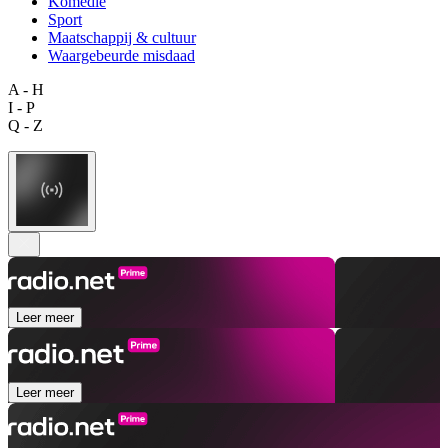
Komedie
Sport
Maatschappij & cultuur
Waargebeurde misdaad
A - H
I - P
Q - Z
Leer meer
Leer meer