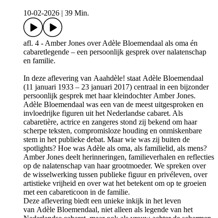
10-02-2026
|
39 Min.
afl. 4 - Amber Jones over Adèle Bloemendaal als oma én
cabaretlegende – een persoonlijk gesprek over nalatenschap
en familie.
In deze aflevering van Aaahdèle! staat Adèle Bloemendaal
(11 januari 1933 – 23 januari 2017) centraal in een bijzonder
persoonlijk gesprek met haar kleindochter Amber Jones.
Adèle Bloemendaal was een van de meest uitgesproken en
invloedrijke figuren uit het Nederlandse cabaret. Als
cabaretière, actrice en zangeres stond zij bekend om haar
scherpe teksten, compromisloze houding en onmiskenbare
stem in het publieke debat. Maar wie was zij buiten de
spotlights? Hoe was Adèle als oma, als familielid, als mens?
Amber Jones deelt herinneringen, familieverhalen en reflecties
op de nalatenschap van haar grootmoeder. We spreken over
de wisselwerking tussen publieke figuur en privéleven, over
artistieke vrijheid en over wat het betekent om op te groeien
met een cabareticoon in de familie.
Deze aflevering biedt een unieke inkijk in het leven
van Adèle Bloemendaal, niet alleen als legende van het