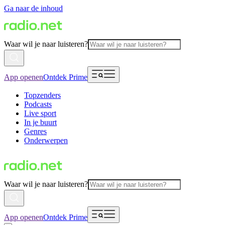
Ga naar de inhoud
Waar wil je naar luisteren?
App openen
Ontdek Prime
Topzenders
Podcasts
Live sport
In je buurt
Genres
Onderwerpen
Waar wil je naar luisteren?
App openen
Ontdek Prime