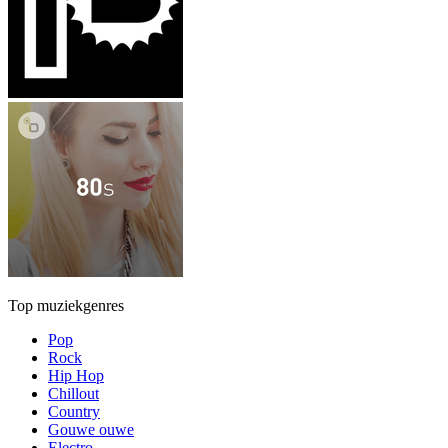
Top muziekgenres
Pop
Rock
Hip Hop
Chillout
Country
Gouwe ouwe
Electro