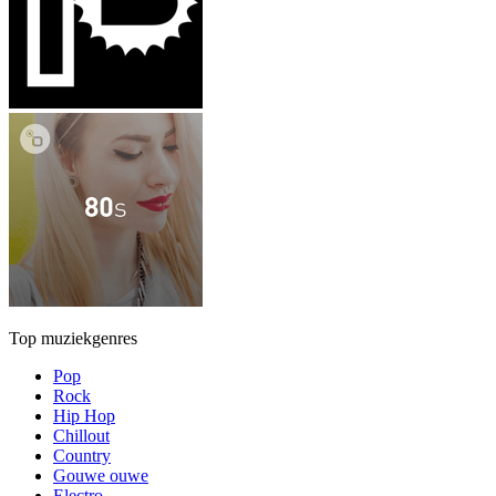
Top muziekgenres
Pop
Rock
Hip Hop
Chillout
Country
Gouwe ouwe
Electro