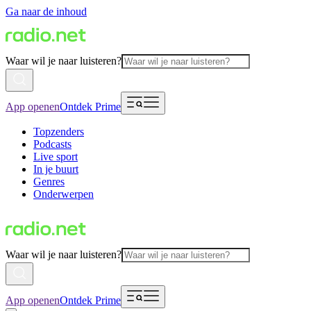
Ga naar de inhoud
Waar wil je naar luisteren?
App openen
Ontdek Prime
Topzenders
Podcasts
Live sport
In je buurt
Genres
Onderwerpen
Waar wil je naar luisteren?
App openen
Ontdek Prime