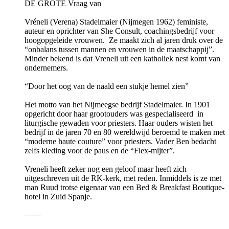
DE GROTE Vraag van
Vréneli (Verena) Stadelmaier (Nijmegen 1962) feministe,
auteur en oprichter van She Consult, coachingsbedrijf voor
hoogopgeleide vrouwen. Ze maakt zich al jaren druk over de
“onbalans tussen mannen en vrouwen in de maatschappij”.
Minder bekend is dat Vreneli uit een katholiek nest komt van
ondernemers.
“Door het oog van de naald een stukje hemel zien”
Het motto van het Nijmeegse bedrijf Stadelmaier. In 1901
opgericht door haar grootouders was gespecialiseerd in
liturgische gewaden voor priesters. Haar ouders wisten het
bedrijf in de jaren 70 en 80 wereldwijd beroemd te maken met
“moderne haute couture” voor priesters. Vader Ben bedacht
zelfs kleding voor de paus en de “Flex-mijter”.
Vreneli heeft zeker nog een geloof maar heeft zich
uitgeschreven uit de RK-kerk, met reden. Inmiddels is ze met
man Ruud trotse eigenaar van een Bed & Breakfast Boutique-
hotel in Zuid Spanje.
——