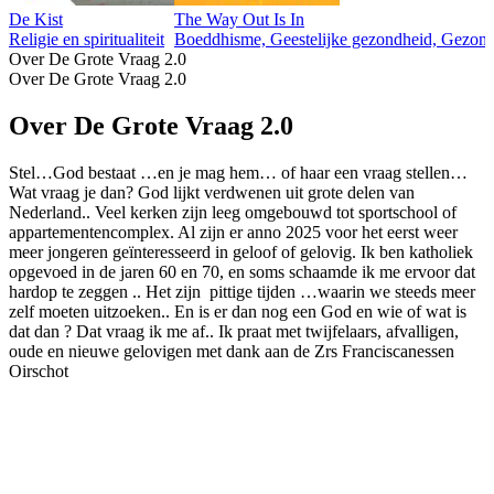
De Kist
The Way Out Is In
Religie en spiritualiteit
Boeddhisme, Geestelijke gezondheid, Gezondhei
Over De Grote Vraag 2.0
Over De Grote Vraag 2.0
Over De Grote Vraag 2.0
Stel…God bestaat …en je mag hem… of haar een vraag stellen…
Wat vraag je dan? God lijkt verdwenen uit grote delen van
Nederland.. Veel kerken zijn leeg omgebouwd tot sportschool of
appartementencomplex. Al zijn er anno 2025 voor het eerst weer
meer jongeren geïnteresseerd in geloof of gelovig. Ik ben katholiek
opgevoed in de jaren 60 en 70, en soms schaamde ik me ervoor dat
hardop te zeggen .. Het zijn pittige tijden …waarin we steeds meer
zelf moeten uitzoeken.. En is er dan nog een God en wie of wat is
dat dan ? Dat vraag ik me af.. Ik praat met twijfelaars, afvalligen,
oude en nieuwe gelovigen met dank aan de Zrs Franciscanessen
Oirschot
Podcast website