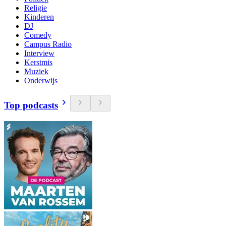
Religie
Kinderen
DJ
Comedy
Campus Radio
Interview
Kerstmis
Muziek
Onderwijs
Top podcasts