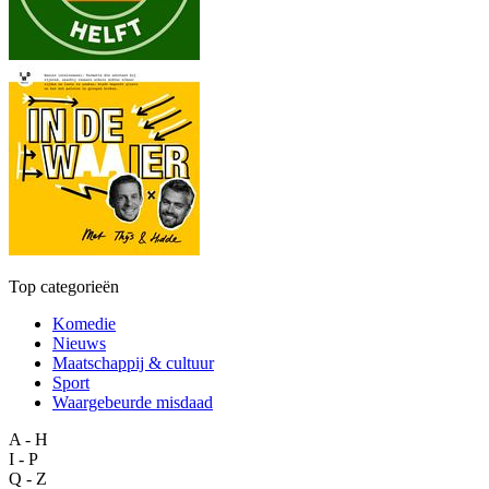
Top categorieën
Komedie
Nieuws
Maatschappij & cultuur
Sport
Waargebeurde misdaad
A - H
I - P
Q - Z