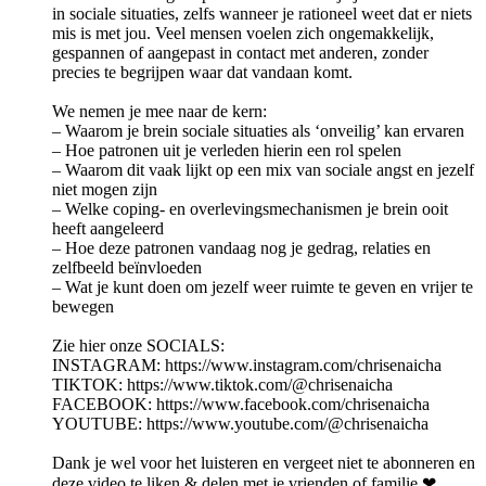
in sociale situaties, zelfs wanneer je rationeel weet dat er niets
mis is met jou. Veel mensen voelen zich ongemakkelijk,
gespannen of aangepast in contact met anderen, zonder
precies te begrijpen waar dat vandaan komt.
We nemen je mee naar de kern:
– Waarom je brein sociale situaties als ‘onveilig’ kan ervaren
– Hoe patronen uit je verleden hierin een rol spelen
– Waarom dit vaak lijkt op een mix van sociale angst en jezelf
niet mogen zijn
– Welke coping- en overlevingsmechanismen je brein ooit
heeft aangeleerd
– Hoe deze patronen vandaag nog je gedrag, relaties en
zelfbeeld beïnvloeden
– Wat je kunt doen om jezelf weer ruimte te geven en vrijer te
bewegen
Zie hier onze SOCIALS:
INSTAGRAM: ⁠⁠⁠https://www.instagram.com/chrisenaicha
⁠⁠TIKTOK: ⁠⁠⁠https://www.tiktok.com/@chrisenaicha⁠⁠⁠
FACEBOOK: ⁠⁠⁠https://www.facebook.com/chrisenaicha⁠⁠
⁠YOUTUBE: ⁠⁠⁠https://www.youtube.com/@chrisenaicha⁠⁠⁠
Dank je wel voor het luisteren en vergeet niet te abonneren en
deze video te liken & delen met je vrienden of familie ❤.