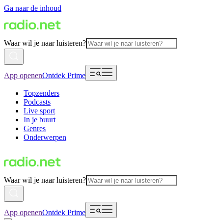
Ga naar de inhoud
Waar wil je naar luisteren?
App openen
Ontdek Prime
Topzenders
Podcasts
Live sport
In je buurt
Genres
Onderwerpen
Waar wil je naar luisteren?
App openen
Ontdek Prime