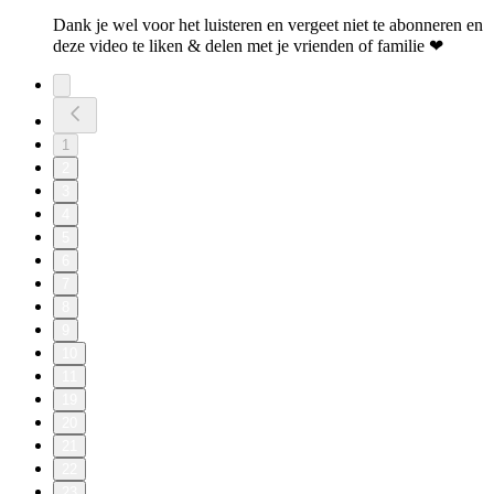
Dank je wel voor het luisteren en vergeet niet te abonneren en
deze video te liken & delen met je vrienden of familie ❤
1
2
3
4
5
6
7
8
9
10
11
19
20
21
22
23