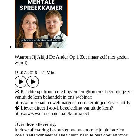
Waarom Jij Altijd De Ander Op 1 Zet (maar zelf niet gezien
wordt)
19-07-2026
|
31 Min.
🎯 Klachten/patronen die blijven terugkomen? Leer hoe je ze
vanuit de kern behandelt in ons webinar:
https://chrisenaicha.webinargeek.com/kerntraject?cst=spotify
🧠 Liever direct 1-op-1 begeleiding vanuit de kern?
https://www.chrisenaicha.nl/kerntraject
Over deze aflevering:
In deze aflevering bespreken we waarom je je niet gezien
voelt, zelfs wanneer je alles geeft, hard je best doet en voor