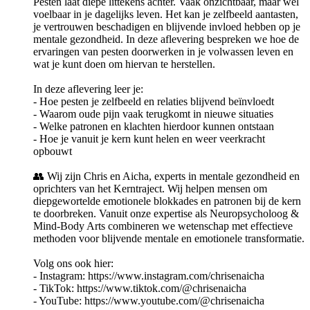
Pesten laat diepe littekens achter. Vaak onzichtbaar, maar wel
voelbaar in je dagelijks leven. Het kan je zelfbeeld aantasten,
je vertrouwen beschadigen en blijvende invloed hebben op je
mentale gezondheid. In deze aflevering bespreken we hoe de
ervaringen van pesten doorwerken in je volwassen leven en
wat je kunt doen om hiervan te herstellen.
In deze aflevering leer je:
- Hoe pesten je zelfbeeld en relaties blijvend beïnvloedt
- Waarom oude pijn vaak terugkomt in nieuwe situaties
- Welke patronen en klachten hierdoor kunnen ontstaan
- Hoe je vanuit je kern kunt helen en weer veerkracht
opbouwt
👥 Wij zijn Chris en Aicha, experts in mentale gezondheid en
oprichters van het Kerntraject. Wij helpen mensen om
diepgewortelde emotionele blokkades en patronen bij de kern
te doorbreken. Vanuit onze expertise als Neuropsycholoog &
Mind-Body Arts combineren we wetenschap met effectieve
methoden voor blijvende mentale en emotionele transformatie.
Volg ons ook hier:
- Instagram: https://www.instagram.com/chrisenaicha
- TikTok: https://www.tiktok.com/@chrisenaicha
- YouTube: https://www.youtube.com/@chrisenaicha