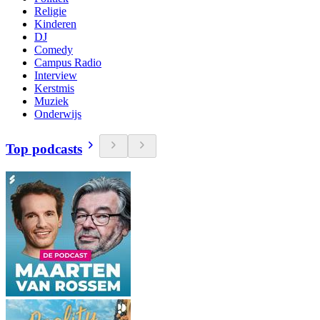
Religie
Kinderen
DJ
Comedy
Campus Radio
Interview
Kerstmis
Muziek
Onderwijs
Top podcasts