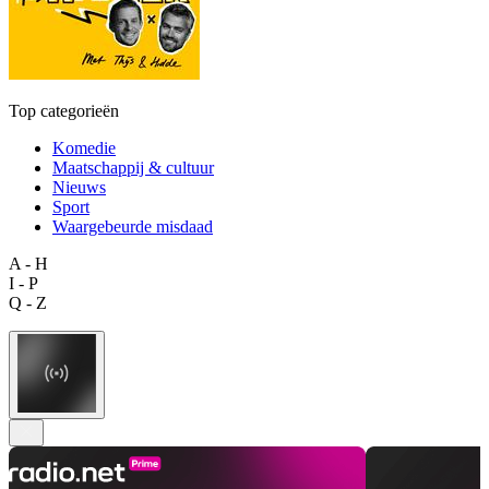
Top categorieën
Komedie
Maatschappij & cultuur
Nieuws
Sport
Waargebeurde misdaad
A - H
I - P
Q - Z