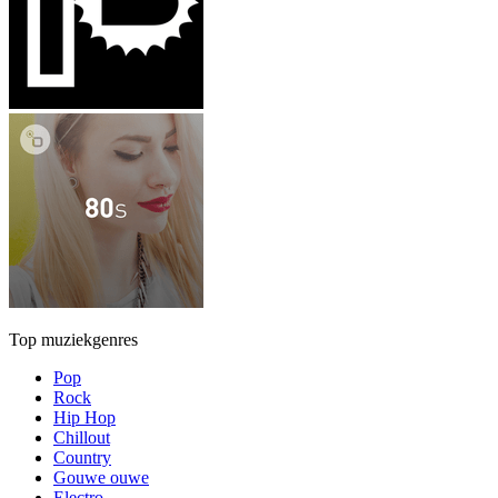
Top muziekgenres
Pop
Rock
Hip Hop
Chillout
Country
Gouwe ouwe
Electro