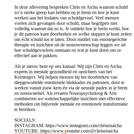
In deze aflevering bespreken Chris en Aicha waarom schuld
zo’n sterke greep kan hebben op je brein en hoe je kunt
werken aan het loslaten van schuldgevoel. Veel mensen
voelen zich gevangen door schuld, maar begrijpen niet
volledig waarom dat zo is. Je ontdekt hoe je brein werkt, hoe
je dit patroon kunt doorbreken en welke stappen je kunt zetten
om écht schuld los te laten. Door middel van emotiegerichte
therapie en inzichten uit de neurowetenschap leggen we uit
hoe schuldgevoelens ontstaan en wat je kunt doen om ze
effectief aan te pakken.
Als je nieuw bent op ons kanaal: Wij zijn Chris en Aicha,
experts in mentale gezondheid en oprichters van het
Kerntraject. Wij helpen mensen bij het doorbreken van
diepgewortelde emotionele blokkades en patronen, door te
werken vanuit jouw kern én via de neurale paden in je brein
en zenuwstelsel. Als ervaren Neuropsycholoog & Arts
combineren we wetenschappelijke inzichten met effectieve
methoden om blijvende mentale en emotionele transformatie
te bereiken.
SOCIALS:
INSTAGRAM: https://www.instagram.com/chrisenaicha
YOUTUBE: https://www.youtube.com/@chrisenaicha