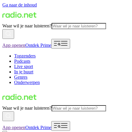
Ga naar de inhoud
Waar wil je naar luisteren?
App openen
Ontdek Prime
Topzenders
Podcasts
Live sport
In je buurt
Genres
Onderwerpen
Waar wil je naar luisteren?
App openen
Ontdek Prime