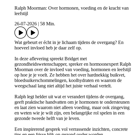
Ralph Moorman: Over hormonen, voeding en de kracht van
leefstijl
26-07-2026
|
58 Min.
Wat gebeurt er écht in je lichaam tijdens de overgang? En
hoeveel invloed heb je daar zelf op.
In deze aflevering spreekt Bridget met
gezondheidswetenschapper, spreker en hormoonexpert Ralph
Moorman over de invloed van voeding, hormonen en leefstijl
op hoe je je voelt. Ze hebben het over hardnekkig buikvet,
bloedsuikerschommelingen, koolhydraten en waarom de
weegschaal lang niet altijd het juiste verhaal vertelt.
Ralph legt helder uit wat er verandert tijdens de overgang,
geeft praktische handvatten om je hormonen te ondersteunen
en laat zien waarom niet alleen voeding, maar ook zingeving
en weten wie je wilt zijn, een belangrijke rol spelen in een
gezonde tweede helft van je leven.
Een inspirerend gesprek vol verrassende inzichten, concrete
tips en een frisse blik op gezond ouder worden.