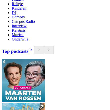
Religie
Kinderen
DJ
Comedy
Campus Radio
Interview
Kerstmis
Muziek
Onderwijs
Top podcasts