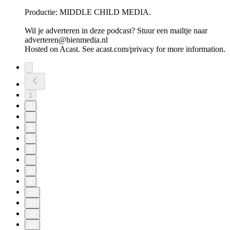
Productie: MIDDLE CHILD MEDIA.
Wil je adverteren in deze podcast? Stuur een mailtje naar
adverteren@bienmedia.nl
Hosted on Acast. See acast.com/privacy for more information.
1
2
3
4
5
6
7
8
9
10
11
12
13