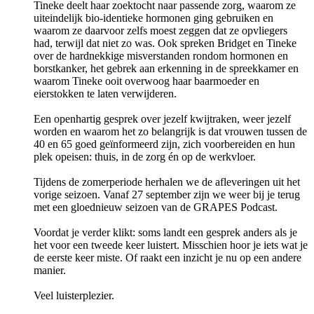
Tineke deelt haar zoektocht naar passende zorg, waarom ze
uiteindelijk bio-identieke hormonen ging gebruiken en
waarom ze daarvoor zelfs moest zeggen dat ze opvliegers
had, terwijl dat niet zo was. Ook spreken Bridget en Tineke
over de hardnekkige misverstanden rondom hormonen en
borstkanker, het gebrek aan erkenning in de spreekkamer en
waarom Tineke ooit overwoog haar baarmoeder en
eierstokken te laten verwijderen.
Een openhartig gesprek over jezelf kwijtraken, weer jezelf
worden en waarom het zo belangrijk is dat vrouwen tussen de
40 en 65 goed geïnformeerd zijn, zich voorbereiden en hun
plek opeisen: thuis, in de zorg én op de werkvloer.
Tijdens de zomerperiode herhalen we de afleveringen uit het
vorige seizoen. Vanaf 27 september zijn we weer bij je terug
met een gloednieuw seizoen van de GRAPES Podcast.
Voordat je verder klikt: soms landt een gesprek anders als je
het voor een tweede keer luistert. Misschien hoor je iets wat je
de eerste keer miste. Of raakt een inzicht je nu op een andere
manier.
Veel luisterplezier.