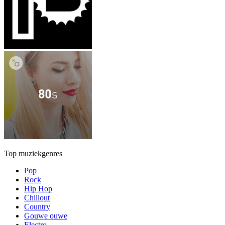
Top muziekgenres
Pop
Rock
Hip Hop
Chillout
Country
Gouwe ouwe
Electro