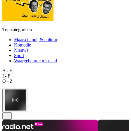
Top categorieën
Maatschappij & cultuur
Komedie
Nieuws
Sport
Waargebeurde misdaad
A - H
I - P
Q - Z