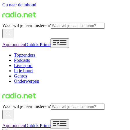
Ga naar de inhoud
Waar wil je naar luisteren?
App openen
Ontdek Prime
Topzenders
Podcasts
Live sport
In je buurt
Genres
Onderwerpen
Waar wil je naar luisteren?
App openen
Ontdek Prime