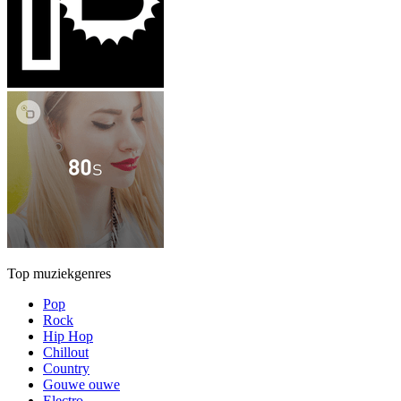
Top muziekgenres
Pop
Rock
Hip Hop
Chillout
Country
Gouwe ouwe
Electro