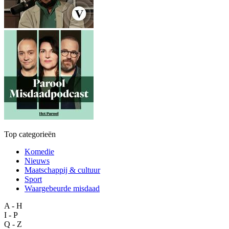
Top categorieën
Komedie
Nieuws
Maatschappij & cultuur
Sport
Waargebeurde misdaad
A - H
I - P
Q - Z