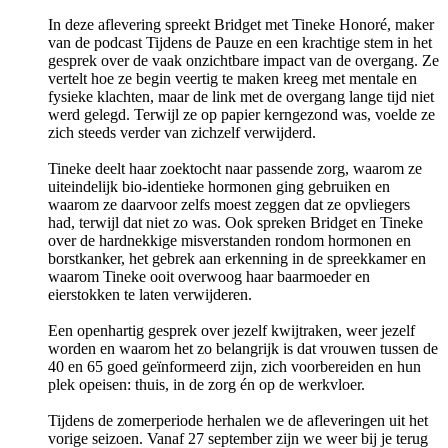
In deze aflevering spreekt Bridget met Tineke Honoré, maker
van de podcast Tijdens de Pauze en een krachtige stem in het
gesprek over de vaak onzichtbare impact van de overgang. Ze
vertelt hoe ze begin veertig te maken kreeg met mentale en
fysieke klachten, maar de link met de overgang lange tijd niet
werd gelegd. Terwijl ze op papier kerngezond was, voelde ze
zich steeds verder van zichzelf verwijderd.
Tineke deelt haar zoektocht naar passende zorg, waarom ze
uiteindelijk bio-identieke hormonen ging gebruiken en
waarom ze daarvoor zelfs moest zeggen dat ze opvliegers
had, terwijl dat niet zo was. Ook spreken Bridget en Tineke
over de hardnekkige misverstanden rondom hormonen en
borstkanker, het gebrek aan erkenning in de spreekkamer en
waarom Tineke ooit overwoog haar baarmoeder en
eierstokken te laten verwijderen.
Een openhartig gesprek over jezelf kwijtraken, weer jezelf
worden en waarom het zo belangrijk is dat vrouwen tussen de
40 en 65 goed geïnformeerd zijn, zich voorbereiden en hun
plek opeisen: thuis, in de zorg én op de werkvloer.
Tijdens de zomerperiode herhalen we de afleveringen uit het
vorige seizoen. Vanaf 27 september zijn we weer bij je terug