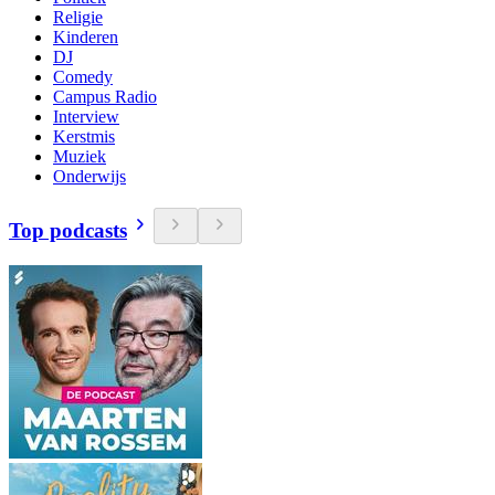
Religie
Kinderen
DJ
Comedy
Campus Radio
Interview
Kerstmis
Muziek
Onderwijs
Top podcasts