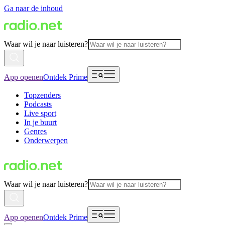
Ga naar de inhoud
Waar wil je naar luisteren?
App openen
Ontdek Prime
Topzenders
Podcasts
Live sport
In je buurt
Genres
Onderwerpen
Waar wil je naar luisteren?
App openen
Ontdek Prime