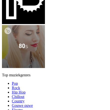
Top muziekgenres
Pop
Rock
Hip Hop
Chillout
Country
Gouwe ouwe
Electro