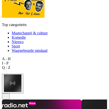
Top categorieën
Maatschappij & cultuur
Komedie
Nieuws
Sport
Waargebeurde misdaad
A - H
I - P
Q - Z