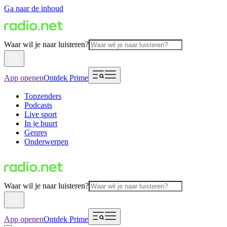
Ga naar de inhoud
Waar wil je naar luisteren?
App openen
Ontdek Prime
Topzenders
Podcasts
Live sport
In je buurt
Genres
Onderwerpen
Waar wil je naar luisteren?
App openen
Ontdek Prime