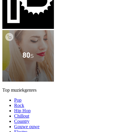
Top muziekgenres
Pop
Rock
Hip Hop
Chillout
Country
Gouwe ouwe
Electro