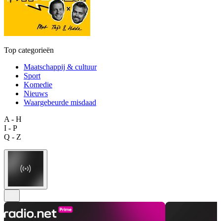
Top categorieën
Maatschappij & cultuur
Sport
Komedie
Nieuws
Waargebeurde misdaad
A - H
I - P
Q - Z