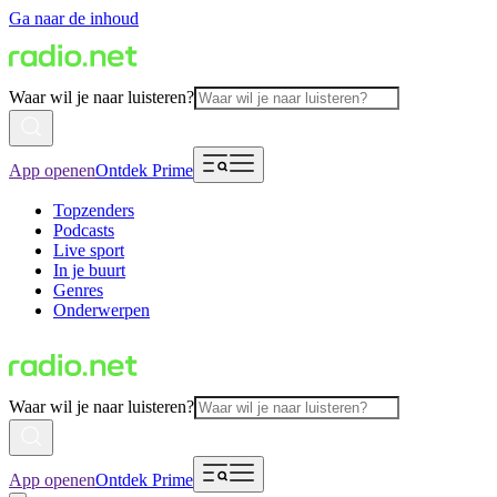
Ga naar de inhoud
Waar wil je naar luisteren?
App openen
Ontdek Prime
Topzenders
Podcasts
Live sport
In je buurt
Genres
Onderwerpen
Waar wil je naar luisteren?
App openen
Ontdek Prime