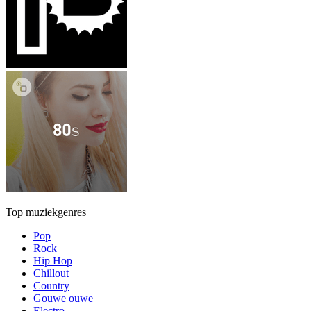
Top muziekgenres
Pop
Rock
Hip Hop
Chillout
Country
Gouwe ouwe
Electro