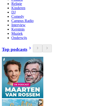
Religie
Kinderen
DJ
Comedy
Campus Radio
Interview
Kerstmis
Muziek
Onderwijs
Top podcasts