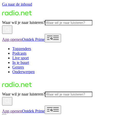
Ga naar de inhoud
Waar wil je naar luisteren?
App openen
Ontdek Prime
Topzenders
Podcasts
Live sport
In je buurt
Genres
Onderwerpen
Waar wil je naar luisteren?
App openen
Ontdek Prime