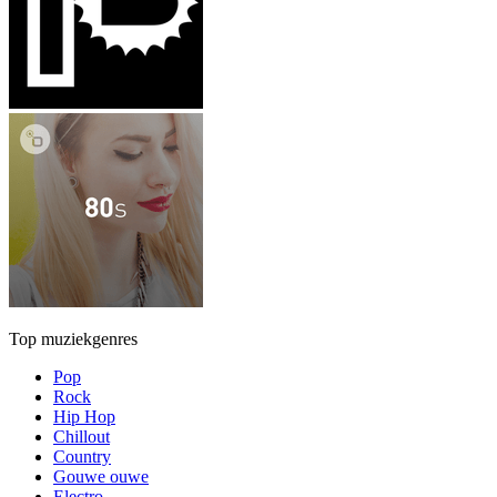
Top muziekgenres
Pop
Rock
Hip Hop
Chillout
Country
Gouwe ouwe
Electro