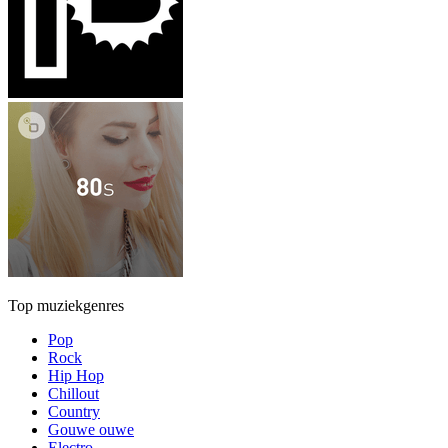
Top muziekgenres
Pop
Rock
Hip Hop
Chillout
Country
Gouwe ouwe
Electro