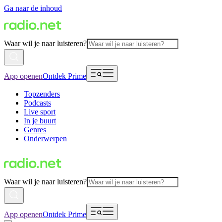
Ga naar de inhoud
Waar wil je naar luisteren?
App openen
Ontdek Prime
Topzenders
Podcasts
Live sport
In je buurt
Genres
Onderwerpen
Waar wil je naar luisteren?
App openen
Ontdek Prime