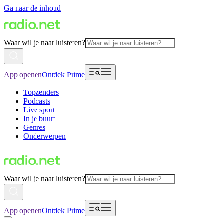
Ga naar de inhoud
Waar wil je naar luisteren?
App openen
Ontdek Prime
Topzenders
Podcasts
Live sport
In je buurt
Genres
Onderwerpen
Waar wil je naar luisteren?
App openen
Ontdek Prime