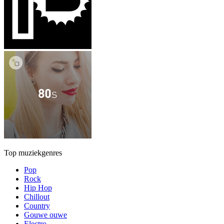
Top muziekgenres
Pop
Rock
Hip Hop
Chillout
Country
Gouwe ouwe
Electro