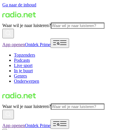
Ga naar de inhoud
Waar wil je naar luisteren?
App openen
Ontdek Prime
Topzenders
Podcasts
Live sport
In je buurt
Genres
Onderwerpen
Waar wil je naar luisteren?
App openen
Ontdek Prime