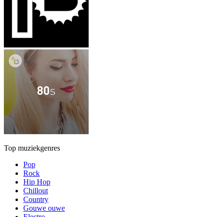
Top muziekgenres
Pop
Rock
Hip Hop
Chillout
Country
Gouwe ouwe
Electro