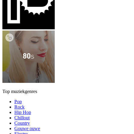
Top muziekgenres
Pop
Rock
Hip Hop
Chillout
Country
Gouwe ouwe
Electro