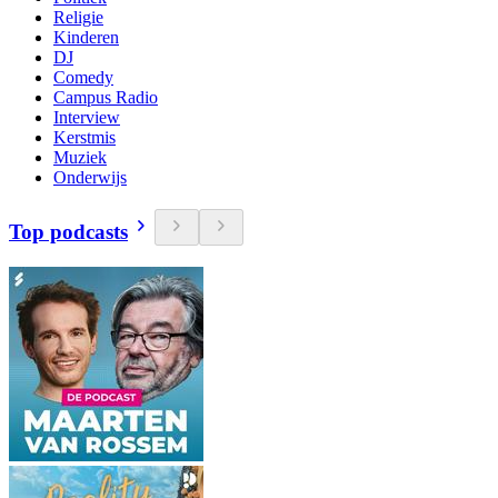
Religie
Kinderen
DJ
Comedy
Campus Radio
Interview
Kerstmis
Muziek
Onderwijs
Top podcasts