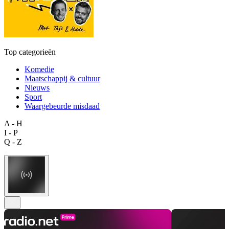
Top categorieën
Komedie
Maatschappij & cultuur
Nieuws
Sport
Waargebeurde misdaad
A - H
I - P
Q - Z