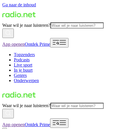
Ga naar de inhoud
Waar wil je naar luisteren?
App openen
Ontdek Prime
Topzenders
Podcasts
Live sport
In je buurt
Genres
Onderwerpen
Waar wil je naar luisteren?
App openen
Ontdek Prime