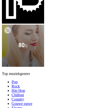
Top muziekgenres
Pop
Rock
Hip Hop
Chillout
Country
Gouwe ouwe
Electro