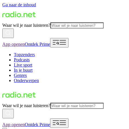
Ga naar de inhoud
Waar wil je naar luisteren?
App openen
Ontdek Prime
Topzenders
Podcasts
Live sport
In je buurt
Genres
Onderwerpen
Waar wil je naar luisteren?
App openen
Ontdek Prime